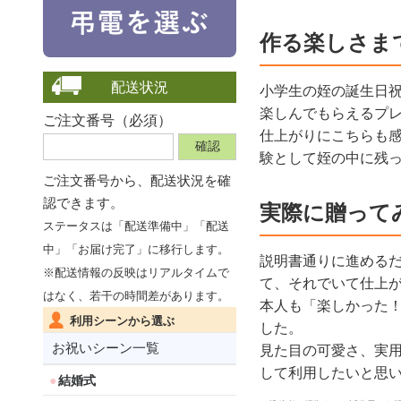
作る楽しさま
配送状況
小学生の姪の誕生日
楽しんでもらえるプ
ご注文番号（必須）
仕上がりにこちらも
験として姪の中に残
ご注文番号から、
配送状況を確
認できます。
実際に贈って
ステータスは「配送準備中」「配送
中」「お届け完了」に移行します。
説明書通りに進める
※配送情報の反映はリアルタイムで
て、それでいて仕上
はなく、若干の時間差があります。
本人も「楽しかった
利用シーンから選ぶ
した。
お祝いシーン一覧
見た目の可愛さ、実
して利用したいと思
結婚式