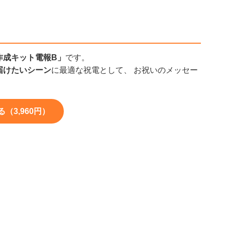
作成キット電報B」
です。
届けたいシーン
に最適な祝電として、 お祝いのメッセー
。
3,960円）