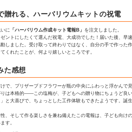
で贈れる、ハーバリウムキットの祝電
祝いに
「ハーバリウム作成キット電報B」
を注文しました。
レゼントにしたくて選んだ祝電、大成功でした！届いた後、早
感動しました。受け取って終わりではなく、自分の手で作った
ってくれたことが、何より嬉しいところです。
みた感想
だけで、プリザーブドフラワーが瓶の中央にふわっと浮かんで
がりは本格的——この塩梅が、子どもへの贈り物にちょうど良
！」と大喜びで、ちょっとした工作体験もできたようです。誕
用性、そして作る楽しさを兼ね備えたこの電報は、子ども向け
います。