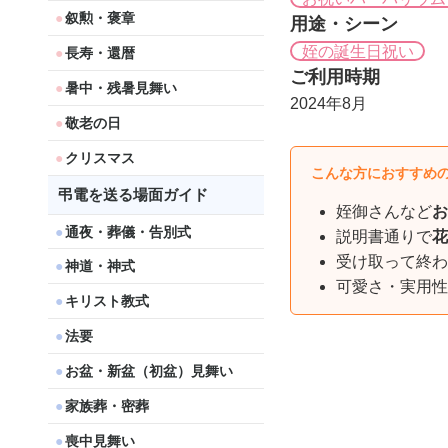
叙勲・褒章
用途・シーン
姪の誕生日祝い
長寿・還暦
ご利用時期
暑中・残暑見舞い
2024年8月
敬老の日
クリスマス
こんな方におすすめ
弔電を送る場面ガイド
姪御さんなど
お
通夜・葬儀・告別式
説明書通りで
花
受け取って終わ
神道・神式
可愛さ・実用性
キリスト教式
法要
お盆・新盆（初盆）見舞い
家族葬・密葬
喪中見舞い