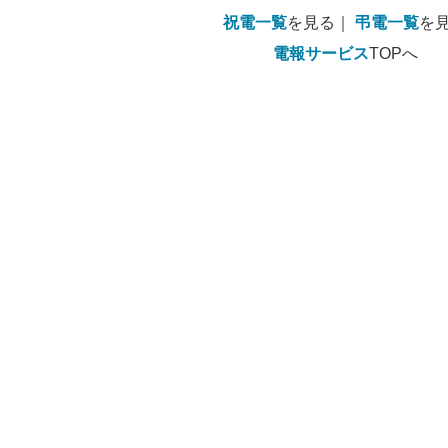
祝電一覧
を見る｜
弔電一覧
を
電報サービス
TOPへ