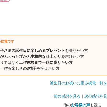
の祝電です
子さまの誕生日に楽しめるプレゼント
を贈りたい方
がふわっと浮かぶ本格的な仕上がり
を届けたい方
りではなく
工作体験まで一緒に贈りたい
方
・
作る楽しさの3拍子
を揃えたい方
誕生日のお祝いに贈る祝電一覧
← 前の感想を見る
｜
次の感想を見
他の
お客様の声
も読む