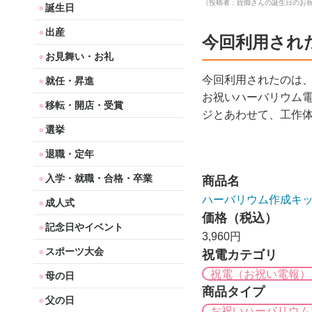
（投稿者：姪御さんの誕生日のお
誕生日
出産
今回利用され
お見舞い・お礼
今回利用されたのは
就任・昇進
お祝いハーバリウム
移転・開店・受賞
ジとあわせて、工作
選挙
退職・定年
入学・就職・合格・卒業
商品名
ハーバリウム作成キッ
成人式
価格（税込）
記念日やイベント
3,960円
スポーツ大会
祝電カテゴリ
祝電（お祝い電報）
母の日
商品タイプ
父の日
お祝いハーバリウム