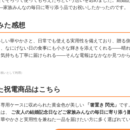
族でそろって使ってもらえたらという想いを込めました。結婚
——家族みんなの毎日に寄り添う品でお祝いしたかったのです。
みた感想
わしい華やかさと、日常でも使える実用性を備えており、贈る
り、なにげない日の食事にも小さな輝きを添えてくれる——晴
、気持ちも丁寧に届けられる――そんな電報はなかなか見つか
お祝いとして利用）
た祝電商品はこちら
、専用ケースに収められた黄金色が美しい
「箸置き 閃光」
です
報は、
ご友人の結婚記念日などご家族みんなの毎日に寄り添う
、華やかさと実用性を兼ねた一品を届けたい方に多く選ばれて