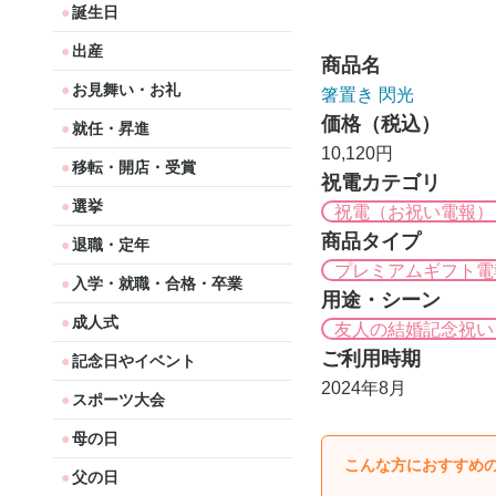
誕生日
出産
商品名
お見舞い・お礼
箸置き 閃光
価格（税込）
就任・昇進
10,120円
移転・開店・受賞
祝電カテゴリ
選挙
祝電（お祝い電報）
商品タイプ
退職・定年
プレミアムギフト電
入学・就職・合格・卒業
用途・シーン
成人式
友人の結婚記念祝い
ご利用時期
記念日やイベント
2024年8月
スポーツ大会
母の日
こんな方におすすめ
父の日