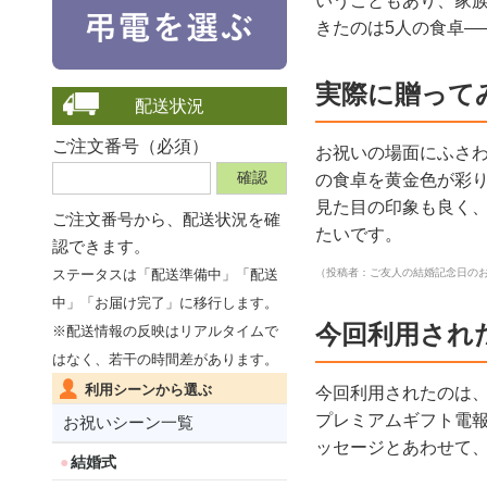
いうこともあり、家
きたのは5人の食卓
実際に贈って
配送状況
ご注文番号（必須）
お祝いの場面にふさ
の食卓を黄金色が彩
見た目の印象も良く
ご注文番号から、
配送状況を確
たいです。
認できます。
（投稿者：ご友人の結婚記念日の
ステータスは「配送準備中」「配送
中」「お届け完了」に移行します。
今回利用され
※配送情報の反映はリアルタイムで
はなく、若干の時間差があります。
利用シーンから選ぶ
今回利用されたのは
プレミアムギフト電
お祝いシーン一覧
ッセージとあわせて
結婚式