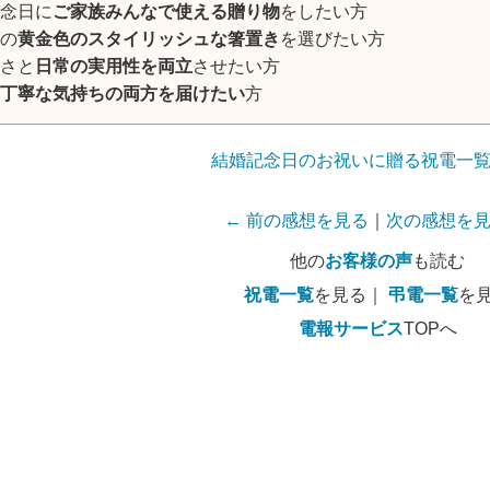
念日に
ご家族みんなで使える贈り物
をしたい方
の
黄金色のスタイリッシュな箸置き
を選びたい方
さと
日常の実用性を両立
させたい方
丁寧な気持ちの両方を届けたい
方
結婚記念日のお祝いに贈る祝電一
← 前の感想を見る
｜
次の感想を見
他の
お客様の声
も読む
祝電一覧
を見る｜
弔電一覧
を
電報サービス
TOPへ