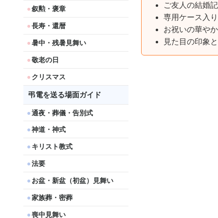
ご友人の結婚記
叙勲・褒章
専用ケース入り
長寿・還暦
お祝いの華やか
見た目の印象と
暑中・残暑見舞い
敬老の日
クリスマス
弔電を送る場面ガイド
通夜・葬儀・告別式
神道・神式
キリスト教式
法要
お盆・新盆（初盆）見舞い
家族葬・密葬
喪中見舞い