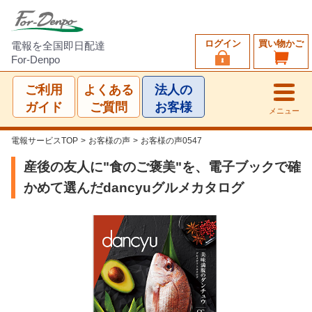
ログイン
買い物かご
電報を全国即日配達
For-Denpo
ご利用
よくある
法人の
ガイド
ご質問
お客様
メニュー
電報サービスTOP
>
お客様の声
>
お客様の声0547
産後の友人に"食のご褒美"を、電子ブックで確
かめて選んだdancyuグルメカタログ