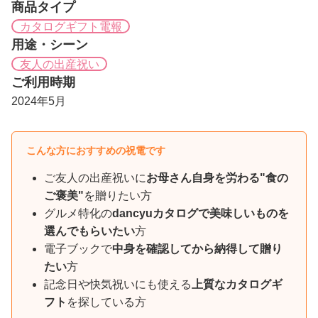
商品タイプ
カタログギフト電報
用途・シーン
友人の出産祝い
ご利用時期
2024年5月
こんな方におすすめの祝電です
ご友人の出産祝いに
お母さん自身を労わる"食の
ご褒美"
を贈りたい方
グルメ特化の
dancyuカタログで美味しいものを
選んでもらいたい
方
電子ブックで
中身を確認してから納得して贈り
たい
方
記念日や快気祝いにも使える
上質なカタログギ
フト
を探している方