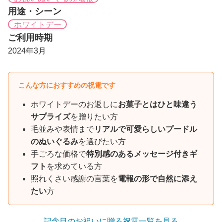
用途・シーン
ホワイトデー
ご利用時期
2024年3月
こんな方におすすめの祝電です
ホワイトデーのお返しに
お菓子とはひと味違う
サプライズ
を贈りたい方
毛並みや表情まで
リアルで可愛らしいプードル
のぬいぐるみ
を選びたい方
手ごろな価格で
特別感のあるメッセージ付きギ
フト
を求めている方
照れくさい感謝の言葉を
電報の形で自然に添え
たい
方
記念日のお祝いに贈る祝電一覧を見る