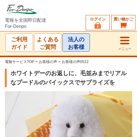
ログイン
買い物かご
電報を全国即日配達
For-Denpo
ご利用
よくある
法人の
ガイド
ご質問
お客様
メニュー
電報サービスTOP
>
お客様の声
>
お客様の声0522
ホワイトデーのお返しに、毛並みまでリアル
なプードルのパイックスでサプライズを