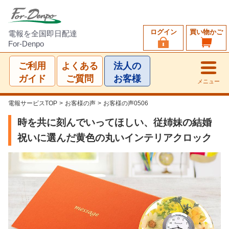
ログイン
買い物かご
電報を全国即日配達
For-Denpo
ご利用
よくある
法人の
ガイド
ご質問
お客様
メニュー
電報サービスTOP
>
お客様の声
>
お客様の声0506
時を共に刻んでいってほしい、従姉妹の結婚
祝いに選んだ黄色の丸いインテリアクロック