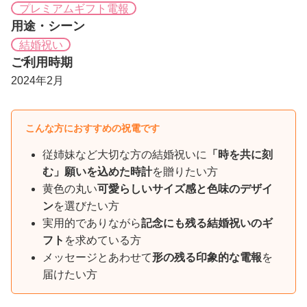
プレミアムギフト電報
用途・シーン
結婚祝い
ご利用時期
2024年2月
こんな方におすすめの祝電です
従姉妹など大切な方の結婚祝いに
「時を共に刻
む」願いを込めた時計
を贈りたい方
黄色の丸い
可愛らしいサイズ感と色味のデザイ
ン
を選びたい方
実用的でありながら
記念にも残る結婚祝いのギ
フト
を求めている方
メッセージとあわせて
形の残る印象的な電報
を
届けたい方