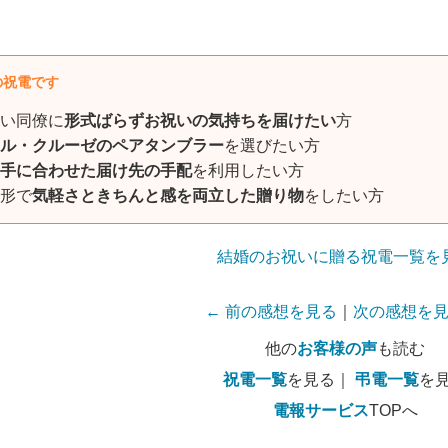
の祝電です
い同僚に
形式ばらずお祝いの気持ちを届けたい
方
ル・クルーゼのペアタンブラー
を選びたい方
手に合わせた届け先の手配
を利用したい方
形で
気軽さときちんと感を両立した贈り物
をしたい方
結婚のお祝いに贈る祝電一覧を
← 前の感想を見る
｜
次の感想を見
他の
お客様の声
も読む
祝電一覧
を見る｜
弔電一覧
を
電報サービス
TOPへ