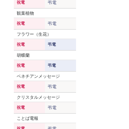
祝電
弔電
観葉植物
祝電
弔電
フラワー（生花）
祝電
弔電
胡蝶蘭
祝電
弔電
ベネチアンメッセージ
祝電
弔電
クリスタルメッセージ
祝電
弔電
ことば電報
祝電
弔電