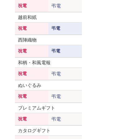
祝電
弔電
越前和紙
祝電
弔電
西陣織物
祝電
弔電
和柄・和風電報
祝電
弔電
ぬいぐるみ
祝電
弔電
プレミアムギフト
祝電
弔電
カタログギフト