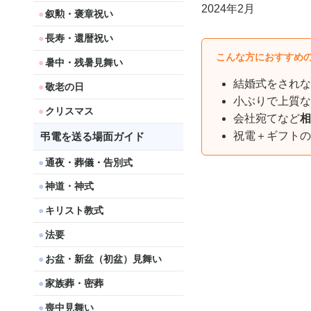
2024年2月
叙勲・褒章祝い
長寿・還暦祝い
こんな方におすすめ
暑中・残暑見舞い
結婚式をされな
敬老の日
小ぶりで上質な
クリスマス
会社宛てなど
相
祝電＋ギフトの
弔電を送る場面ガイド
通夜・葬儀・告別式
神道・神式
キリスト教式
法要
お盆・新盆（初盆）見舞い
家族葬・密葬
喪中見舞い