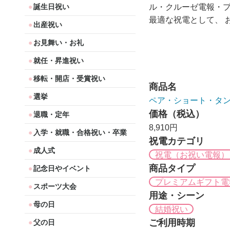
ル・クルーゼ電報・
誕生日祝い
最適な祝電として、
出産祝い
お見舞い・お礼
就任・昇進祝い
移転・開店・受賞祝い
商品名
選挙
ペア・ショート・タ
価格（税込）
退職・定年
8,910円
入学・就職・合格祝い・卒業
祝電カテゴリ
成人式
祝電（お祝い電報）
商品タイプ
記念日やイベント
プレミアムギフト電
スポーツ大会
用途・シーン
母の日
結婚祝い
ご利用時期
父の日