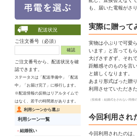
配し、直接会えなく
も、届いた電報がさ
実際に贈って
配送状況
ご注文番号（必須）
実物は小ぶりで可愛
います」と言っても
大げさすぎず、それ
ご注文番号から、
配送状況を確
距離感そのものを言
認できます。
と嬉しくなります。
ステータスは「配送準備中」「配送
あまり形式ばった贈
中」「お届け完了」に移行します。
利用させていただき
※配送情報の反映はリアルタイムで
（投稿者：結婚式をされない同僚
はなく、若干の時間差があります。
利用シーンから選ぶ
今回利用され
利用シーン一覧
結婚祝い
今回利用されたのは