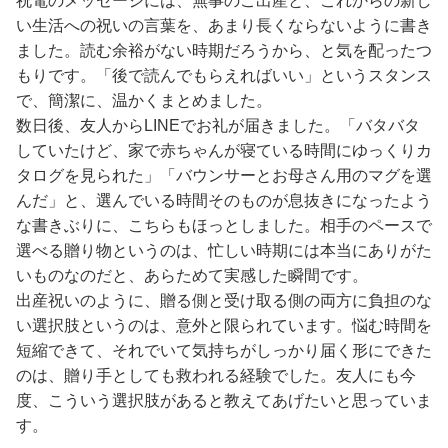
祝電のメッセージには、無事のご出産と、これからの新し
い生活への祝いの言葉を、あまり長くならないように書き
ました。読む余裕がない時期だろうから、と気を配ったつ
もりです。「後で読んでもらえればいい」というスタンス
で、簡潔に、温かくまとめました。
数日後、友人からLINEでお礼が届きました。「バタバタ
していたけど、家で赤ちゃんが寝ている時間にゆっくりカ
タログを見られた」「バウンサーとお母さん用のマグを選
んだ」と、選んでいる時間そのものが息抜きになったよう
な書きぶりに、こちらもほっとしました。相手のペースで
選べる贈り物というのは、忙しい時期には本当にありがた
いものなのだと、あらためて実感した瞬間です。
出産祝いのように、贈る側と受け取る側の両方に負担のな
い選択肢というのは、意外と限られています。悩む時間を
短縮できて、それでいて気持ちがしっかり届く形にできた
のは、贈り手としても救われる経験でした。友人にも今
度、こういう選択肢があると教えてあげたいと思っていま
す。