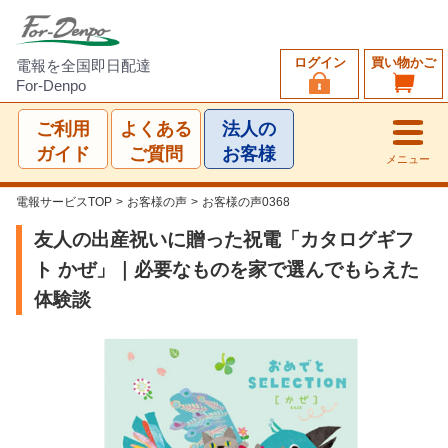
ログイン
買い物かご
電報を全国即日配達
For-Denpo
ご利用
よくある
法人の
ガイド
ご質問
お客様
メニュー
電報サービスTOP
>
お客様の声
>
お客様の声0368
友人の出産祝いに贈った祝電「カタログギフ
ト かぜ」｜必要なものを家で選んでもらえた
体験談