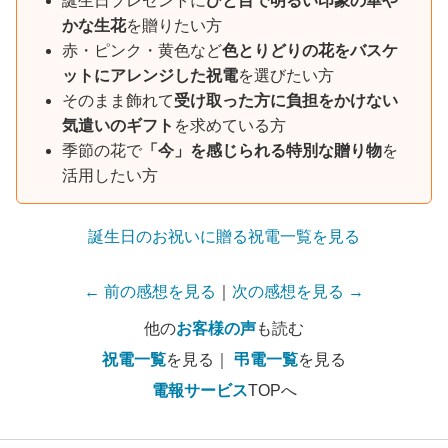
誕生日プレゼントに
ひと目で明るい印象の華や
かな生花
を贈りたい方
赤・ピンク・黄色など
色とりどりの花をバスケ
ットにアレンジした祝電
を選びたい方
そのまま飾れて
受け取った方に負担をかけない
気遣いのギフト
を求めている方
季節の花で
「今」を感じられる特別な贈り物
を
活用したい方
誕生日のお祝いに贈る祝電一覧を見る
← 前の感想を見る
｜
次の感想を見る →
他の
お客様の声
も読む
祝電一覧
を見る｜
弔電一覧
を見る
電報サービス
TOPへ