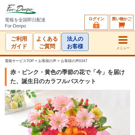
ログイン
買い物かご
電報を全国即日配達
For-Denpo
ご利用
よくある
法人の
ガイド
ご質問
お客様
メニュー
電報サービスTOP
>
お客様の声
>
お客様の声0347
赤・ピンク・黄色の季節の花で「今」を届け
た、誕生日のカラフルバスケット