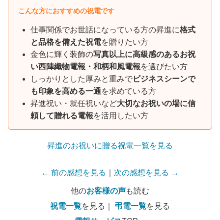
こんな方におすすめの祝電です
仕事関係でお世話になっている方の昇進に
格式
と品格を備えた祝電
を贈りたい方
金色に輝く装飾の
写真以上に高級感のあるお祝
い西陣織物電報・和柄和風電報
を選びたい方
しっかりとした厚みと重みで
ビジネスシーンで
も印象を高める一通
を求めている方
昇進祝い・就任祝いなど
大切なお祝いの場に信
頼して贈れる電報
を活用したい方
昇進のお祝いに贈る祝電一覧を見る
← 前の感想を見る
｜
次の感想を見る →
他の
お客様の声
も読む
祝電一覧
を見る｜
弔電一覧
を見る