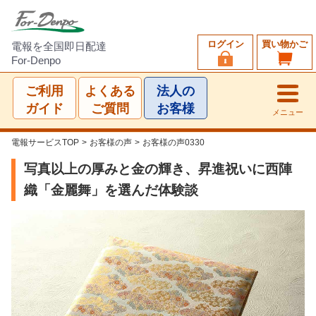
ログイン
買い物かご
電報を全国即日配達
For-Denpo
ご利用
よくある
法人の
ガイド
ご質問
お客様
メニュー
電報サービスTOP
>
お客様の声
>
お客様の声0330
写真以上の厚みと金の輝き、昇進祝いに西陣
織「金麗舞」を選んだ体験談