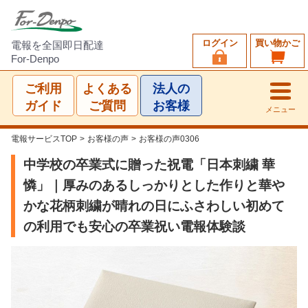
ログイン
買い物かご
電報を全国即日配達
For-Denpo
ご利用
よくある
法人の
ガイド
ご質問
お客様
メニュー
電報サービスTOP
>
お客様の声
>
お客様の声0306
中学校の卒業式に贈った祝電「日本刺繍 華
憐」｜厚みのあるしっかりとした作りと華や
かな花柄刺繍が晴れの日にふさわしい初めて
の利用でも安心の卒業祝い電報体験談