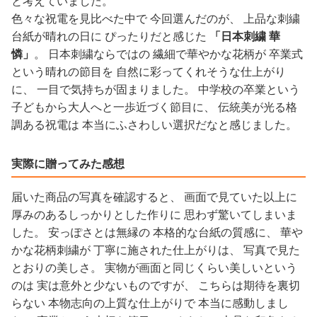
と考えていました。
色々な祝電を見比べた中で 今回選んだのが、 上品な刺繍
台紙が晴れの日に ぴったりだと感じた
「日本刺繍 華
憐」
。 日本刺繍ならではの 繊細で華やかな花柄が 卒業式
という晴れの節目を 自然に彩ってくれそうな仕上がり
に、 一目で気持ちが固まりました。 中学校の卒業という
子どもから大人へと一歩近づく節目に、 伝統美が光る格
調ある祝電は 本当にふさわしい選択だなと感じました。
実際に贈ってみた感想
届いた商品の写真を確認すると、 画面で見ていた以上に
厚みのあるしっかりとした作りに 思わず驚いてしまいま
した。 安っぽさとは無縁の 本格的な台紙の質感に、 華や
かな花柄刺繍が 丁寧に施された仕上がりは、 写真で見た
とおりの美しさ。 実物が画面と同じくらい美しいという
のは 実は意外と少ないものですが、 こちらは期待を裏切
らない 本物志向の上質な仕上がりで 本当に感動しまし