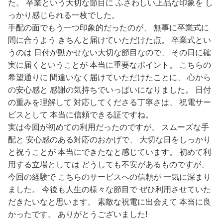
た。 卒業という大切な節目に ふさわしい上品な印象を し
っかり感じられる一枚でした。
手配の面でもう一つ印象的だったのが、 無事に卒業式に
間に合うよう きちんと届けていただけた点。 卒業式とい
うのは 日付が動かせない大切な節目なので、 その日に確
実に届くということが 本当に重要なポイント。 こちらの
希望通りに 間違いなく届けていただけたことに、 心から
の安心感と 感謝の気持ちでいっぱいになりました。 日付
の重みを理解して 対応してくださる丁寧さは、 祝電サー
ビスとして 本当に信頼できる証ですね。
実は今回が初めての利用だったのですが、 スムーズな手
配と 安心感のある対応のおかげで、 大切な日をしっかり
と祝うことが 本当にできたなと感じています。 初めて利
用する立場としては どうしても不安があるものですが、
今回の経験で こちらのサービスへの信頼が 一気に深まり
ました。 今後も人生の様々な節目で ぜひ利用させていた
だきたいなと思います。 素敵な祝電に出会えて 本当に良
かったです。 ありがとうございました!