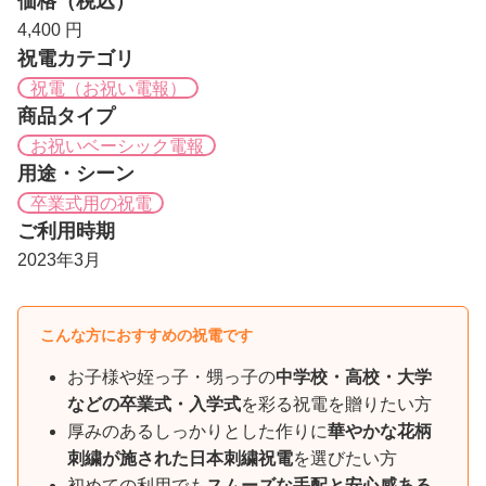
価格（税込）
4,400 円
祝電カテゴリ
祝電（お祝い電報）
商品タイプ
お祝いベーシック電報
用途・シーン
卒業式用の祝電
ご利用時期
2023年3月
こんな方におすすめの祝電です
お子様や姪っ子・甥っ子の
中学校・高校・大学
などの卒業式・入学式
を彩る祝電を贈りたい方
厚みのあるしっかりとした作りに
華やかな花柄
刺繍が施された日本刺繍祝電
を選びたい方
初めての利用でも
スムーズな手配と安心感ある