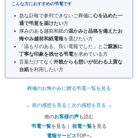
こんな方におすすめの弔電です
急な訃報で参列できないご葬儀に
心を込めた一
通で弔意を届けたい
方
厚みのある越前和紙の
温かみと品格を備えたお
悔やみ越前和紙電報
を選びたい方
「温もりのある、良い電報でした」と
ご親族に
丁寧な印象を残せる弔電
を求めている方
言葉だけでなく
外観からも想いが伝わる上質な
台紙
を利用したい方
葬儀のお悔やみに贈る弔電一覧を見る
← 前の感想を見る
｜
次の感想を見る →
他の
お客様の声
も読む
弔電一覧
を見る｜
祝電一覧
を見る
電報サービス
TOPへ