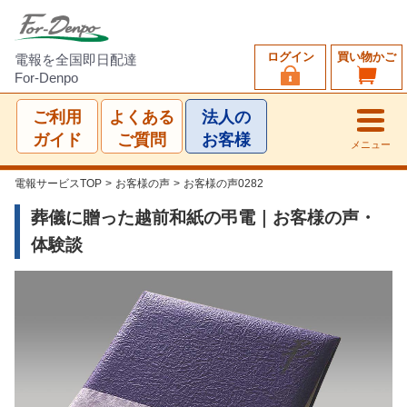
ログイン
買い物かご
電報を全国即日配達
For-Denpo
ご利用
よくある
法人の
ガイド
ご質問
お客様
メニュー
電報サービスTOP
>
お客様の声
>
お客様の声0282
葬儀に贈った越前和紙の弔電｜お客様の声・
体験談