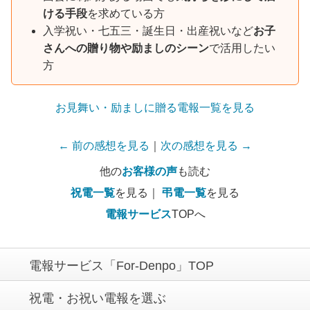
ける手段
を求めている方
入学祝い・七五三・誕生日・出産祝いなど
お子
さんへの贈り物や励ましのシーン
で活用したい
方
お見舞い・励ましに贈る電報一覧を見る
← 前の感想を見る
｜
次の感想を見る →
他の
お客様の声
も読む
祝電一覧
を見る｜
弔電一覧
を見る
電報サービス
TOPへ
電報サービス「For-Denpo」TOP
祝電・お祝い電報を選ぶ