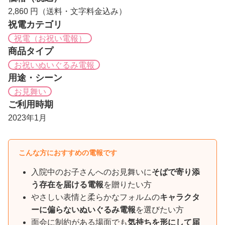
2,860 円（送料・文字料金込み）
祝電カテゴリ
祝電（お祝い電報）
商品タイプ
お祝いぬいぐるみ電報
用途・シーン
お見舞い
ご利用時期
2023年1月
こんな方におすすめの電報です
入院中のお子さんへのお見舞いに
そばで寄り添
う存在を届ける電報
を贈りたい方
やさしい表情と柔らかなフォルムの
キャラクタ
ーに偏らないぬいぐるみ電報
を選びたい方
面会に制約がある場面でも
気持ちを形にして届