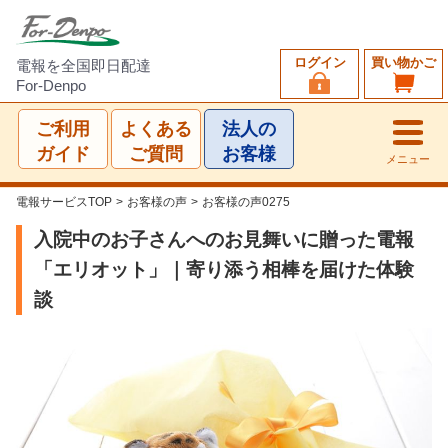
ログイン
買い物かご
電報を全国即日配達
For-Denpo
ご利用
よくある
法人の
ガイド
ご質問
お客様
メニュー
電報サービスTOP
>
お客様の声
>
お客様の声0275
入院中のお子さんへのお見舞いに贈った電報
「エリオット」｜寄り添う相棒を届けた体験
談