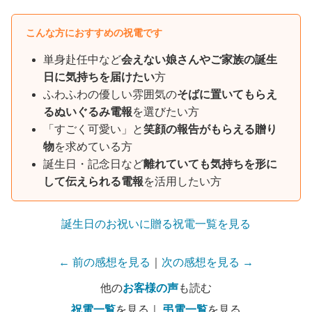
こんな方におすすめの祝電です
単身赴任中など
会えない娘さんやご家族の誕生
日に気持ちを届けたい
方
ふわふわの優しい雰囲気の
そばに置いてもらえ
るぬいぐるみ電報
を選びたい方
「すごく可愛い」と
笑顔の報告がもらえる贈り
物
を求めている方
誕生日・記念日など
離れていても気持ちを形に
して伝えられる電報
を活用したい方
誕生日のお祝いに贈る祝電一覧を見る
← 前の感想を見る
｜
次の感想を見る →
他の
お客様の声
も読む
祝電一覧
を見る｜
弔電一覧
を見る