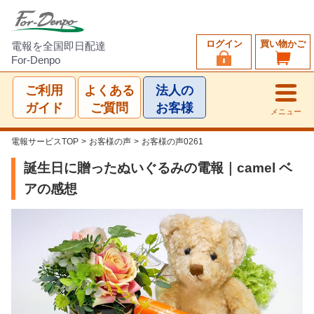
ログイン
買い物かご
電報を全国即日配達
For-Denpo
ご利用
よくある
法人の
ガイド
ご質問
お客様
メニュー
電報サービスTOP
>
お客様の声
>
お客様の声0261
誕生日に贈ったぬいぐるみの電報｜camel ベ
アの感想