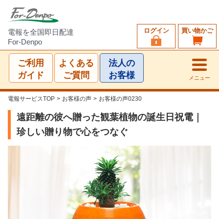
ログイン
買い物かご
電報を全国即日配達
For-Denpo
ご利用
よくある
法人の
ガイド
ご質問
お客様
メニュー
電報サービスTOP
>
お客様の声
>
お客様の声0230
遠距離の彼へ贈った観葉植物の誕生日祝電｜
珍しい贈り物で心をつなぐ