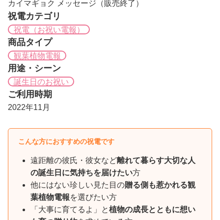
カイマギョク メッセージ（販売終了）
祝電カテゴリ
祝電（お祝い電報）
商品タイプ
観葉植物電報
用途・シーン
誕生日のお祝い
ご利用時期
2022年11月
こんな方におすすめの祝電です
遠距離の彼氏・彼女など
離れて暮らす大切な人
の誕生日に気持ちを届けたい
方
他にはない珍しい見た目の
贈る側も惹かれる観
葉植物電報
を選びたい方
「大事に育てるよ」と
植物の成長とともに想い