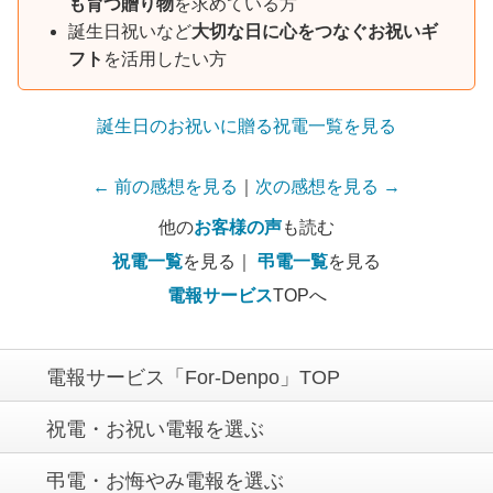
も育つ贈り物
を求めている方
誕生日祝いなど
大切な日に心をつなぐお祝いギ
フト
を活用したい方
誕生日のお祝いに贈る祝電一覧を見る
← 前の感想を見る
｜
次の感想を見る →
他の
お客様の声
も読む
祝電一覧
を見る｜
弔電一覧
を見る
電報サービス
TOPへ
電報サービス「For-Denpo」TOP
祝電・お祝い電報を選ぶ
弔電・お悔やみ電報を選ぶ