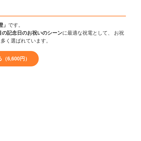
橙」
です。
目の記念日のお祝いのシーン
に最適な祝電として、 お祝
に多く選ばれています。
6,600円）