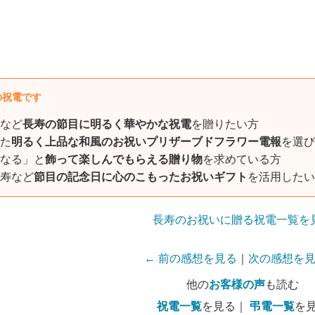
の祝電です
など
長寿の節目に明るく華やかな祝電
を贈りたい方
た
明るく上品な和風のお祝いプリザーブドフラワー電報
を選び
なる」と
飾って楽しんでもらえる贈り物
を求めている方
寿など
節目の記念日に心のこもったお祝いギフト
を活用したい
長寿のお祝いに贈る祝電一覧を
← 前の感想を見る
｜
次の感想を見
他の
お客様の声
も読む
祝電一覧
を見る｜
弔電一覧
を