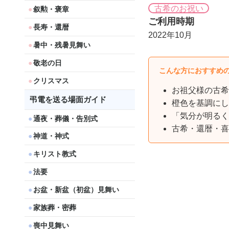
古希のお祝い
叙勲・褒章
ご利用時期
長寿・還暦
2022年10月
暑中・残暑見舞い
敬老の日
こんな方におすすめ
クリスマス
お祖父様の古希
弔電を送る場面ガイド
橙色を基調にし
「気分が明るく
通夜・葬儀・告別式
古希・還暦・喜
神道・神式
キリスト教式
法要
お盆・新盆（初盆）見舞い
家族葬・密葬
喪中見舞い