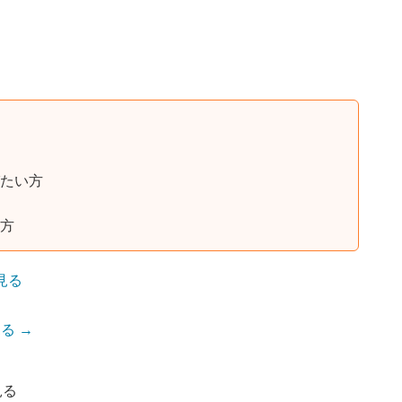
たい方
方
見る
る →
見る