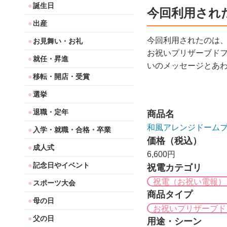
誕生日
今回利用され
出産
今回利用されたのは
お見舞い・お礼
お祝いプリザーブド
就任・昇進
いのメッセージとあ
移転・開店・受賞
選挙
退職・定年
商品名
和風アレンジドームプ
入学・就職・合格・卒業
価格（税込）
成人式
6,600円
記念日やイベント
祝電カテゴリ
祝電（お祝い電報）
スポーツ大会
商品タイプ
母の日
お祝いプリザーブド
父の日
用途・シーン