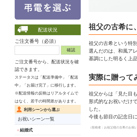
祖父の古希に
配送状況
ご注文番号（必須）
祖父の古希という特
選んだのは、和風ア
基調にした明るく上
ご注文番号から、
配送状況を確
認できます。
実際に贈って
ステータスは「配送準備中」「配送
中」「お届け完了」に移行します。
※配送情報の反映はリアルタイムで
祖父からは「見た目
はなく、若干の時間差があります。
形式的なお祝いだけ
した。
利用シーンから選ぶ
今後も節目の記念日
お祝いシーン一覧
（投稿者：お祖父様の古希のお祝
結婚式