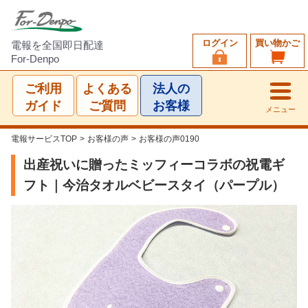
ログイン
買い物かご
電報を全国即日配達
For-Denpo
ご利用
よくある
法人の
ガイド
ご質問
お客様
メニュー
電報サービスTOP
>
お客様の声
>
お客様の声0190
出産祝いに贈ったミッフィーコラボの祝電ギ
フト｜今治タオルベビースタイ（パープル）