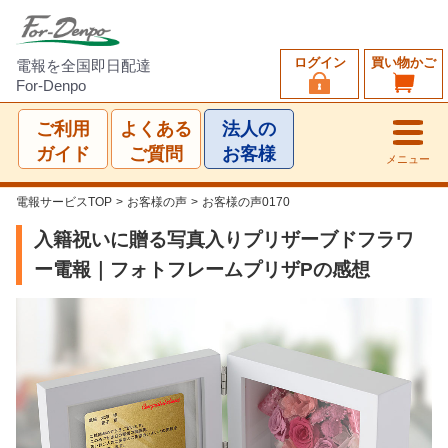
ログイン
買い物かご
電報を全国即日配達
For-Denpo
ご利用
よくある
法人の
ガイド
ご質問
お客様
メニュー
電報サービスTOP
>
お客様の声
>
お客様の声0170
入籍祝いに贈る写真入りプリザーブドフラワ
ー電報｜フォトフレームプリザPの感想