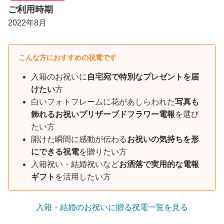
ご利用時期
2022年8月
こんな方におすすめの祝電です
入籍のお祝いに
自宅宛で特別なプレゼントを届
けたい
方
白いフォトフレームに花があしらわれた
写真も
飾れるお祝いプリザーブドフラワー電報
を選び
たい方
開けた瞬間に感動が伝わる
お祝いの気持ちを形
にできる祝電
を贈りたい方
入籍祝い・結婚祝いなど
お洒落で実用的な電報
ギフト
を活用したい方
入籍・結婚のお祝いに贈る祝電一覧を見る