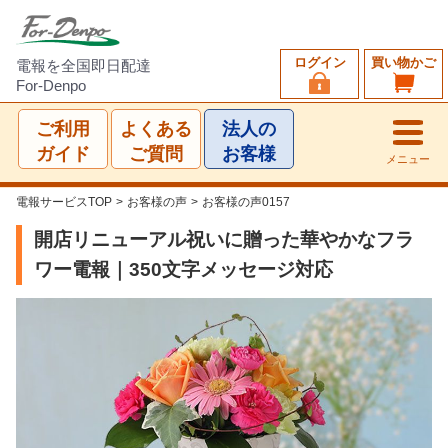
ログイン
買い物かご
電報を全国即日配達
For-Denpo
ご利用
よくある
法人の
ガイド
ご質問
お客様
メニュー
電報サービスTOP
>
お客様の声
>
お客様の声0157
開店リニューアル祝いに贈った華やかなフラ
ワー電報｜350文字メッセージ対応