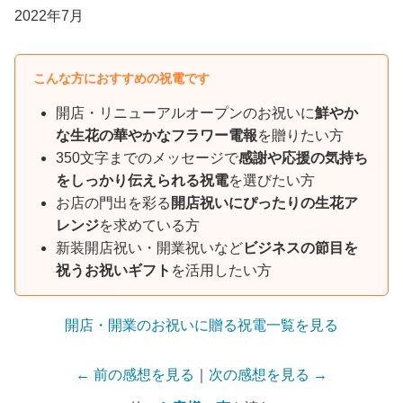
2022年7月
こんな方におすすめの祝電です
開店・リニューアルオープンのお祝いに
鮮やか
な生花の華やかなフラワー電報
を贈りたい方
350文字までのメッセージで
感謝や応援の気持ち
をしっかり伝えられる祝電
を選びたい方
お店の門出を彩る
開店祝いにぴったりの生花ア
レンジ
を求めている方
新装開店祝い・開業祝いなど
ビジネスの節目を
祝うお祝いギフト
を活用したい方
開店・開業のお祝いに贈る祝電一覧を見る
← 前の感想を見る
｜
次の感想を見る →