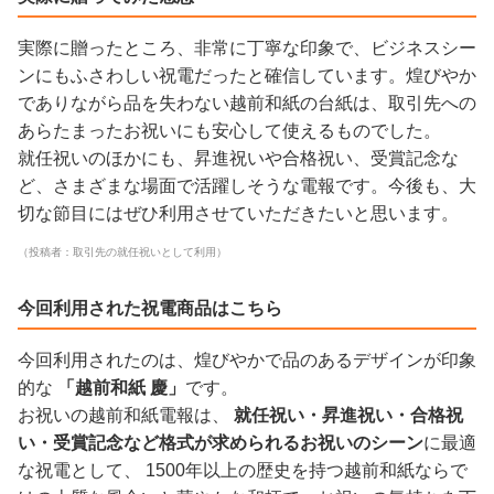
実際に贈ったところ、非常に丁寧な印象で、ビジネスシー
ンにもふさわしい祝電だったと確信しています。煌びやか
でありながら品を失わない越前和紙の台紙は、取引先への
あらたまったお祝いにも安心して使えるものでした。
就任祝いのほかにも、昇進祝いや合格祝い、受賞記念な
ど、さまざまな場面で活躍しそうな電報です。今後も、大
切な節目にはぜひ利用させていただきたいと思います。
（投稿者：取引先の就任祝いとして利用）
今回利用された祝電商品はこちら
今回利用されたのは、煌びやかで品のあるデザインが印象
的な
「越前和紙 慶」
です。
お祝いの越前和紙電報は、
就任祝い・昇進祝い・合格祝
い・受賞記念など格式が求められるお祝いのシーン
に最適
な祝電として、 1500年以上の歴史を持つ越前和紙ならで