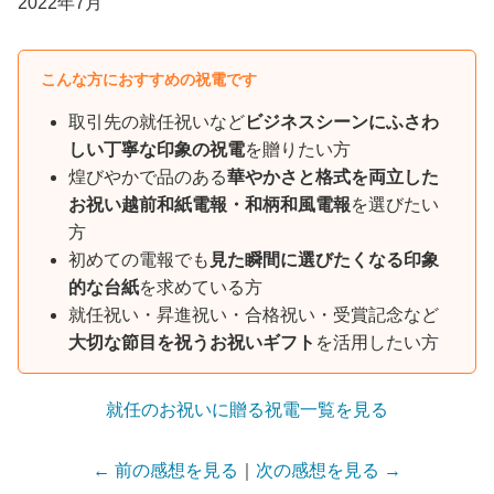
2022年7月
こんな方におすすめの祝電です
取引先の就任祝いなど
ビジネスシーンにふさわ
しい丁寧な印象の祝電
を贈りたい方
煌びやかで品のある
華やかさと格式を両立した
お祝い越前和紙電報・和柄和風電報
を選びたい
方
初めての電報でも
見た瞬間に選びたくなる印象
的な台紙
を求めている方
就任祝い・昇進祝い・合格祝い・受賞記念など
大切な節目を祝うお祝いギフト
を活用したい方
就任のお祝いに贈る祝電一覧を見る
← 前の感想を見る
｜
次の感想を見る →