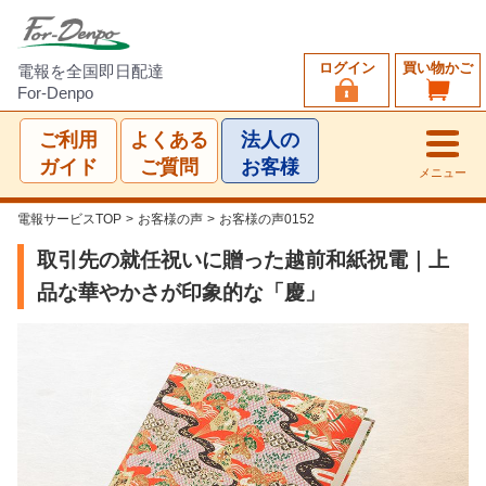
ログイン
買い物かご
電報を全国即日配達
For-Denpo
ご利用
よくある
法人の
ガイド
ご質問
お客様
メニュー
電報サービスTOP
>
お客様の声
>
お客様の声0152
取引先の就任祝いに贈った越前和紙祝電｜上
品な華やかさが印象的な「慶」