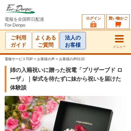
ログイン
買い物かご
電報を全国即日配達
For-Denpo
ご利用
よくある
法人の
ガイド
ご質問
お客様
メニュー
電報サービスTOP
>
お客様の声
>
お客様の声0132
姉の入籍祝いに贈った祝電「プリザーブド ロ
ーザ」｜挙式を待たずに妹から祝いを届けた
体験談