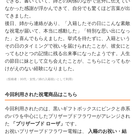
できる。書いていて、姉との関係のなかで意外に伝えてい
なかった感謝が浮かんできて、自分でも驚くほど言葉が出
てきました。
後日、姉から連絡があり、「入籍したその日にこんな素敵
な祝電が届いて、本当に感動した」「特別な思い出になっ
た」と喜んでもらえました。挙式を待たずに、入籍という
その日のタイミングで祝いを届けられたことが、彼女にと
ってもひとつの記憶に残る出来事になったようです。人生
の節目に妹として立ち会えたことが、こちらにとってもか
けがえのない経験になりました。
（投稿者：30代・女性／姉の入籍祝いとして利用）
今回利用された祝電商品はこちら
今回利用されたのは、黒いギフトボックスにピンクと赤系
のバラを中心にしたプリザーブドフラワーがアレンジされ
た
「プリザーブド ローザ」
です。
お祝いプリザーブドフラワー電報は、
入籍のお祝い・結