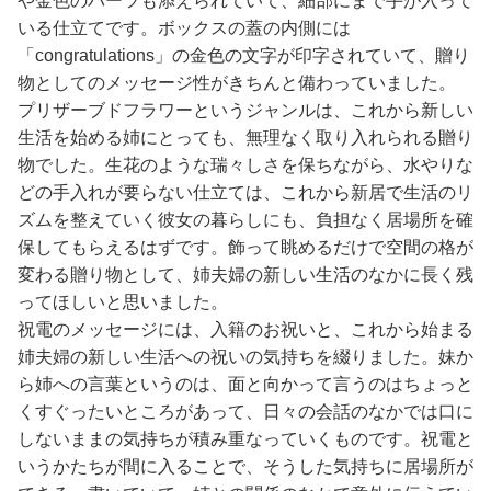
や金色のパーツも添えられていて、細部にまで手が入って
いる仕立てです。ボックスの蓋の内側には
「congratulations」の金色の文字が印字されていて、贈り
物としてのメッセージ性がきちんと備わっていました。
プリザーブドフラワーというジャンルは、これから新しい
生活を始める姉にとっても、無理なく取り入れられる贈り
物でした。生花のような瑞々しさを保ちながら、水やりな
どの手入れが要らない仕立ては、これから新居で生活のリ
ズムを整えていく彼女の暮らしにも、負担なく居場所を確
保してもらえるはずです。飾って眺めるだけで空間の格が
変わる贈り物として、姉夫婦の新しい生活のなかに長く残
ってほしいと思いました。
祝電のメッセージには、入籍のお祝いと、これから始まる
姉夫婦の新しい生活への祝いの気持ちを綴りました。妹か
ら姉への言葉というのは、面と向かって言うのはちょっと
くすぐったいところがあって、日々の会話のなかでは口に
しないままの気持ちが積み重なっていくものです。祝電と
いうかたちが間に入ることで、そうした気持ちに居場所が