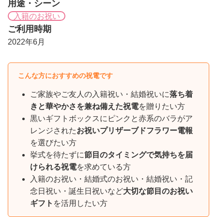
用途・シーン
入籍のお祝い
ご利用時期
2022年6月
こんな方におすすめの祝電です
ご家族やご友人の入籍祝い・結婚祝いに
落ち着
きと華やかさを兼ね備えた祝電
を贈りたい方
黒いギフトボックスにピンクと赤系のバラがア
レンジされた
お祝いプリザーブドフラワー電報
を選びたい方
挙式を待たずに
節目のタイミングで気持ちを届
けられる祝電
を求めている方
入籍のお祝い・結婚式のお祝い・結婚祝い・記
念日祝い・誕生日祝いなど
大切な節目のお祝い
ギフト
を活用したい方