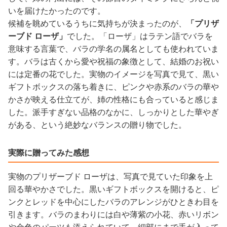
いを届けたかったのです。
候補を眺めているうちに気持ちが決まったのが、
「プリザ
ーブド ローザ」
でした。「ローザ」はラテン語でバラを
意味する言葉で、バラの学名の属名としても使われていま
す。バラは古くから愛や祝福の象徴として、結婚のお祝い
には定番の花でした。実物のイメージを写真で見て、黒い
ギフトボックスの落ち着きに、ピンクや赤系のバラの華や
かさが映える仕立てが、姉の性格にも合っていると感じま
した。派手すぎない品格のなかに、しっかりとした華やぎ
がある、という絶妙なバランスの贈り物でした。
実際に贈ってみた感想
実物のプリザーブド ローザは、写真で見ていた印象を上
回る華やかさでした。黒いギフトボックスを開けると、ピ
ンクとレッドを中心にしたバラのアレンジがひときわ目を
引きます。バラのまわりには白や薄紫の小花、赤いリボン