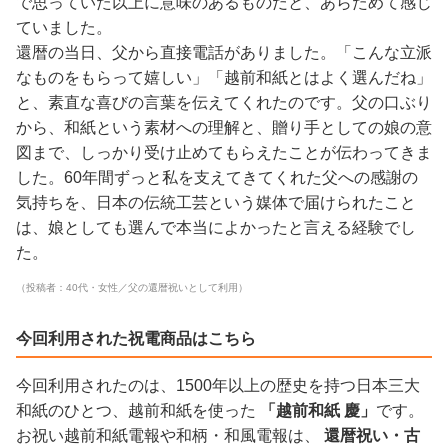
で思っていた以上に意味のあるものだと、あらためて感じ
ていました。
還暦の当日、父から直接電話がありました。「こんな立派
なものをもらって嬉しい」「越前和紙とはよく選んだね」
と、素直な喜びの言葉を伝えてくれたのです。父の口ぶり
から、和紙という素材への理解と、贈り手としての娘の意
図まで、しっかり受け止めてもらえたことが伝わってきま
した。60年間ずっと私を支えてきてくれた父への感謝の
気持ちを、日本の伝統工芸という媒体で届けられたこと
は、娘としても選んで本当によかったと言える経験でし
た。
（投稿者：40代・女性／父の還暦祝いとして利用）
今回利用された祝電商品はこちら
今回利用されたのは、1500年以上の歴史を持つ日本三大
和紙のひとつ、越前和紙を使った
「越前和紙 慶」
です。
お祝い越前和紙電報や和柄・和風電報は、
還暦祝い・古