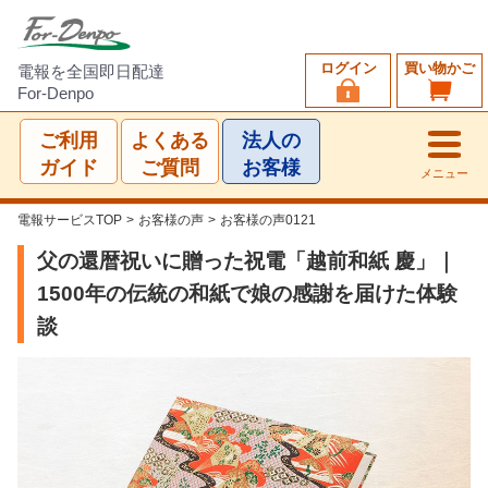
ログイン
買い物かご
電報を全国即日配達
For-Denpo
ご利用
よくある
法人の
ガイド
ご質問
お客様
メニュー
電報サービスTOP
>
お客様の声
>
お客様の声0121
父の還暦祝いに贈った祝電「越前和紙 慶」｜
1500年の伝統の和紙で娘の感謝を届けた体験
談