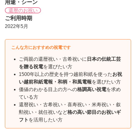
用途・シーン
還暦のお祝い
ご利用時期
2022年5月
こんな方におすすめの祝電です
ご両親の還暦祝い・古希祝いに
日本の伝統工芸
を贈る祝電
を選びたい方
1500年以上の歴史を持つ越前和紙を使った
お祝
い越前和紙電報・和柄・和風電報
を選びたい方
価値のわかる目上の方への
格調高い祝電
を求め
ている方
還暦祝い・古希祝い・喜寿祝い・米寿祝い・叙
勲祝い・就任祝いなど
格の高い節目のお祝いギ
フト
を活用したい方