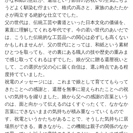
かな和紙の意匠が、還暦という節目のお祝いの空気にちょ
うどよく馴染む佇まいで、格式の高さと、家族のあたたか
さが両立する絶妙な仕立てでした。
父の世代は、伝統工芸や書道といった日本文化の価値を、
素直に理解してくれる年代です。今の若い世代のあいだで
は、こうした伝統的な工芸品への関心は必ずしも高くない
かもしれませんが、父の世代にとっては、和紙という素材
ひとつを取っても、その裏にある職人の技や歴史の重みま
で感じ取ってくれるはずでした。娘が父に贈る還暦祝いと
して、この選択が父の心に届く自信は、選ぶ時点である程
度持てていました。
祝電のメッセージには、これまで娘として育ててもらって
きたことへの感謝と、還暦を無事に迎えられたことへの祝
いの気持ちを綴りました。娘から父への感謝の言葉という
のは、面と向かって伝えるのはくすぐったくて、なかなか
言葉にできないままの気持ちが積み重なっていくもので
す。祝電というかたちがあることで、そうした気持ちに居
場所ができる。書きながら、この機能は親子の関係のなか