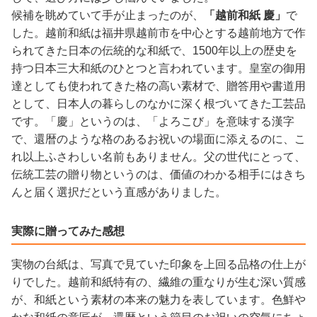
候補を眺めていて手が止まったのが、
「越前和紙 慶」
で
した。越前和紙は福井県越前市を中心とする越前地方で作
られてきた日本の伝統的な和紙で、1500年以上の歴史を
持つ日本三大和紙のひとつと言われています。皇室の御用
達としても使われてきた格の高い素材で、贈答用や書道用
として、日本人の暮らしのなかに深く根づいてきた工芸品
です。「慶」というのは、「よろこび」を意味する漢字
で、還暦のような格のあるお祝いの場面に添えるのに、こ
れ以上ふさわしい名前もありません。父の世代にとって、
伝統工芸の贈り物というのは、価値のわかる相手にはきち
んと届く選択だという直感がありました。
実際に贈ってみた感想
実物の台紙は、写真で見ていた印象を上回る品格の仕上が
りでした。越前和紙特有の、繊維の重なりが生む深い質感
が、和紙という素材の本来の魅力を表しています。色鮮や