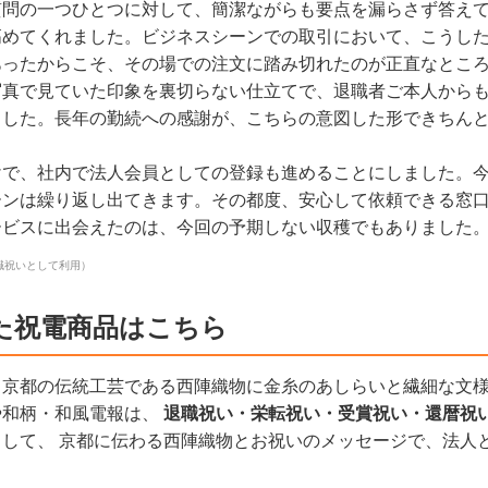
質問の一つひとつに対して、簡潔ながらも要点を漏らさず答え
高めてくれました。ビジネスシーンでの取引において、こうし
あったからこそ、その場での注文に踏み切れたのが正直なとこ
写真で見ていた印象を裏切らない仕立てで、退職者ご本人から
ました。長年の勤続への感謝が、こちらの意図した形できちん
けで、社内で法人会員としての登録も進めることにしました。
ーンは繰り返し出てきます。その都度、安心して依頼できる窓
ービスに出会えたのは、今回の予期しない収穫でもありました
職祝いとして利用）
た祝電商品はこちら
、京都の伝統工芸である西陣織物に金糸のあしらいと繊細な文
や和柄・和風電報は、
退職祝い・栄転祝い・受賞祝い・還暦祝
として、 京都に伝わる西陣織物とお祝いのメッセージで、法人