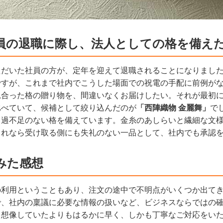
員の退職に際し、法人としての格を備え
ただいた社員の方が、定年を迎えて退職されることになりまし
ですが、これまで社内でこうした場面での祝電の手配に前例が
見合った格の贈り物を、間違いなくお届けしたい。それが最初
比べていて、候補として絞り込んだのが
「西陣織物 金麗舞」
で
て過不足のない格を備えています。金糸のあしらいと繊細な文
これなら受け取る側にも失礼のない一品として、社内でも承認
みた感想
の利用ということもあり、注文の途中で不明点がいくつか出て
で、社内の稟議に必要な情報の扱いなど、ビジネスならではの
、想像していたよりもはるかに早く、しかも丁寧なご対応をい