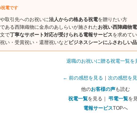
の祝電です
や取引先へのお祝いに
法人からの格ある祝電
を贈りたい方
である西陣織物に金糸のあしらいが施された
お祝い西陣織物電
文で
丁寧なサポート対応が受けられる電報サービス
を求めてい
祝い・受賞祝い・還暦祝いなど
ビジネスシーンにふさわしい品
退職のお祝いに贈る祝電一覧を
← 前の感想を見る
｜
次の感想を見
他の
お客様の声
も読む
祝電一覧
を見る｜
弔電一覧
を
電報サービス
TOPへ