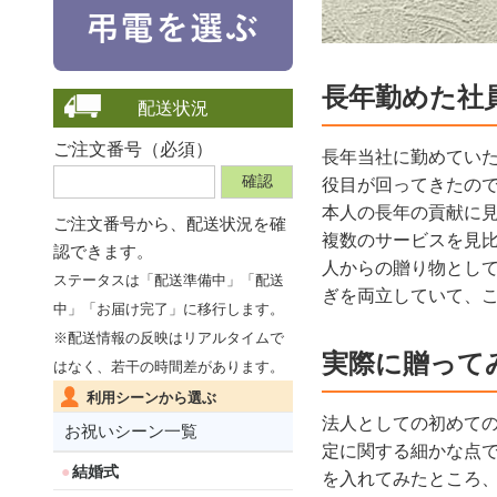
長年勤めた社
配送状況
ご注文番号（必須）
長年当社に勤めてい
役目が回ってきたの
本人の長年の貢献に
ご注文番号から、
配送状況を確
複数のサービスを見
認できます。
人からの贈り物とし
ステータスは「配送準備中」「配送
ぎを両立していて、
中」「お届け完了」に移行します。
※配送情報の反映はリアルタイムで
実際に贈って
はなく、若干の時間差があります。
利用シーンから選ぶ
法人としての初めて
お祝いシーン一覧
定に関する細かな点
結婚式
を入れてみたところ