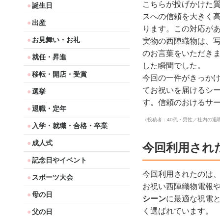
こちらが投げかけた
誕生日
スへの信頼を大きく
出産
ります。この対応が
お見舞い・お礼
実物の西陣織物は、
のお言葉をいただき
就任・昇進
した瞬間でした。
移転・開店・受賞
今回の一件がきっか
てお祝いを届けるシ
選挙
す。信頼のおけるサ
退職・定年
（投稿者：40代・男性／社内の退
入学・就職・合格・卒業
成人式
今回利用され
記念日やイベント
今回利用されたのは
スポーツ大会
お祝い西陣織物電報
母の日
シーン
に最適な祝電
く選ばれています。
父の日