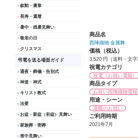
叙勲・褒章
長寿・還暦
暑中・残暑見舞い
商品名
敬老の日
西陣織物 金麗舞
クリスマス
価格（税込）
3,520 円（送料・文
弔電を送る場面ガイド
祝電カテゴリ
通夜・葬儀・告別式
祝電（お祝い電報）
神道・神式
商品タイプ
お祝い西陣織物電報
キリスト教式
用途・シーン
法要
退職のお祝い
お盆・新盆（初盆）見舞い
ご利用時期
2021年7月
家族葬・密葬
喪中見舞い