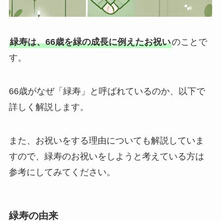
純金
弔電を選ぶ
緑寿は、66歳を緑の成長に例えたお祝い
のことで
す。
ベーシック
プリザーブドフラワー
66歳がなぜ「緑寿」と呼ばれているのか、以下で
詳しく解説します。
越前和紙
また、お祝いをする理由についても解説していま
西陣織物
すので、緑寿のお祝いをしようと考えている方は
供花・献花
参考にしてみてください。
胡蝶蘭セット
緑寿の由来