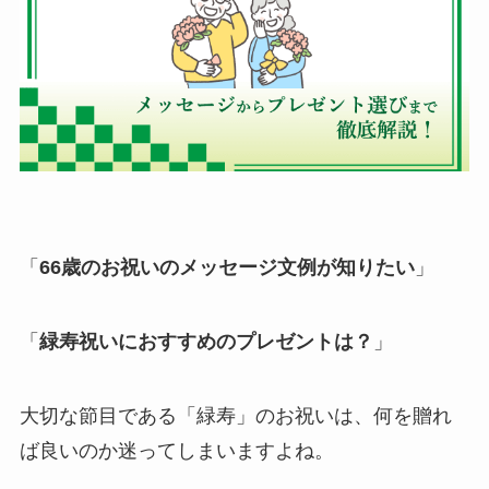
退職・定年
入学・就職・合格祝い・卒業
成人式
記念日やイベント
母の日
「
66歳のお祝い
のメッセージ文例が知りたい
」
父の日
「
緑寿祝いにおすすめのプレゼントは？
」
叙勲・褒章祝い
大切な節目である「緑寿」のお祝いは、何を贈れ
長寿・還暦祝い
ば良いのか迷ってしまいますよね。
暑中・残暑見舞い