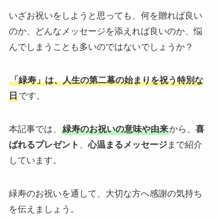
いざお祝いをしようと思っても、何を贈れば良い
敬老の日
のか、どんなメッセージを添えれば良いのか、悩
クリスマス
んでしまうことも多いのではないでしょうか？
お悔やみ・法要
「緑寿」は、人生の第二幕の始まりを祝う特別な
喪中見舞い
日
です。
お盆・新盆（初盆）見舞い
本記事では、
緑寿のお祝いの意味や由来
から、
喜
ばれるプレゼント
、
心温まるメッセージ
まで紹介
しています。
祝電を選ぶ
ベーシック
緑寿のお祝いを通して、大切な方へ感謝の気持ち
を伝えましょう。
プリザーブドフラワー