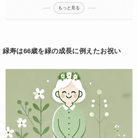
プレミアムギフト
もっと見る
カタログギフト
観葉植物
緑寿は66歳を緑の成長に例えたお祝い
フラワー（生花）
胡蝶蘭セット
ベネチアンメッセージ
クリスタルメッセージ
ことば
オルゴール