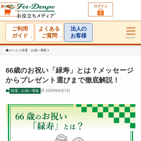
ログイン
買い物かご
利用シーン一覧
ご利用
よくある
法人の
結婚祝い
ガイド
ご質問
お客様
メニュー
誕生日祝い
ホーム
祝電・お祝い電報
出産祝い
66歳のお祝い「緑寿」とは？メッセージ
からプレゼント選びまで徹底解説！
お見舞い・お礼
2026年8月7日
祝電・お祝い電報
就任・昇進祝い
移転・開店・受賞祝い
選挙