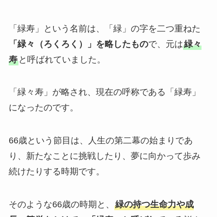
ブライダル特集
「緑寿」という名前は、「緑」の字を二つ重ねた
思いやり電報
「緑々（ろくろく）」を略したもの
で、元は
緑々
寿
と呼ばれていました。
花と電報で帰省しよう
よくご利用いただく弔電
「緑々寿」が略され、現在の呼称である「緑寿」
になったのです。
お線香・ローソク付き弔電
ソープフラワー付き弔電
66歳という節目は、人生の第二幕の始まりであ
り、新たなことに挑戦したり、夢に向かって歩み
続けたりする時期です。
祝電の送り方
弔電の送り方
そのような66歳の時期と、
緑の持つ生命力や成