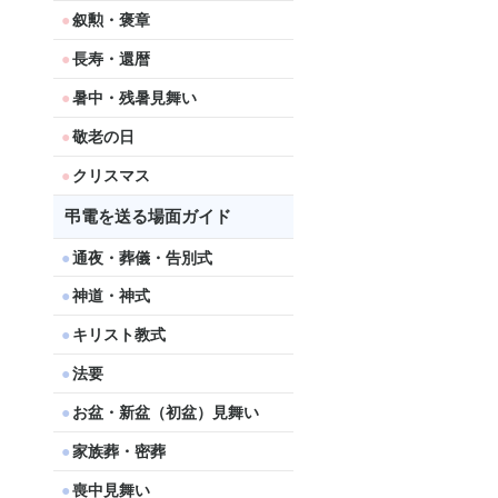
叙勲・褒章
長寿・還暦
暑中・残暑見舞い
敬老の日
クリスマス
弔電を送る場面ガイド
通夜・葬儀・告別式
神道・神式
キリスト教式
法要
お盆・新盆（初盆）見舞い
家族葬・密葬
喪中見舞い