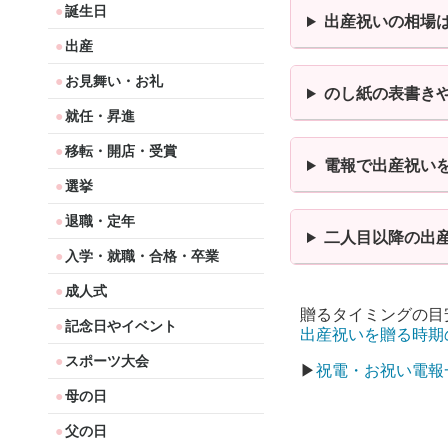
誕生日
出産祝いの相場
出産
お見舞い・お礼
のし紙の表書き
就任・昇進
移転・開店・受賞
電報で出産祝い
選挙
退職・定年
二人目以降の出
入学・就職・合格・卒業
成人式
贈るタイミングの目
記念日やイベント
出産祝いを贈る時期
スポーツ大会
▶
祝電・お祝い電報
母の日
父の日