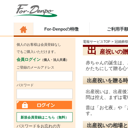
For-Denpoの特徴
ご利用手
電報サービスTOP
>
冠婚葬
個人のお客様は会員登録なし
出
産祝いの
でもご購入いただけます。
会員ログイン
（個人・法人共通）
赤ちゃんの誕生は、
ご登録のメールアドレス
かたちにして贈る心
出産祝いを贈る時
パスワード
出産祝いは、出産後
問は控え、まずは電
昔は「お七夜」や「
す。
新規会員登録はこちら（無料）
出産祝いの相場と
パスワードをお忘れの方