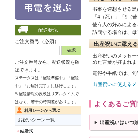
弔事を連想させる黒
「4（死）」「9（
使う人の好みによる
配送状況
訪問する場合は、母
ご注文番号（必須）
出産祝いに添える
出産祝いのメッセー
ご注文番号から、
配送状況を確
めた言葉が好まれま
認できます。
電報や手紙では、句
ステータスは「配送準備中」「配送
出産祝いに使えるメ
中」「お届け完了」に移行します。
※配送情報の反映はリアルタイムで
よくあるご質
はなく、若干の時間差があります。
利用シーンから選ぶ
お祝いシーン一覧
出産祝いはいつ
結婚式