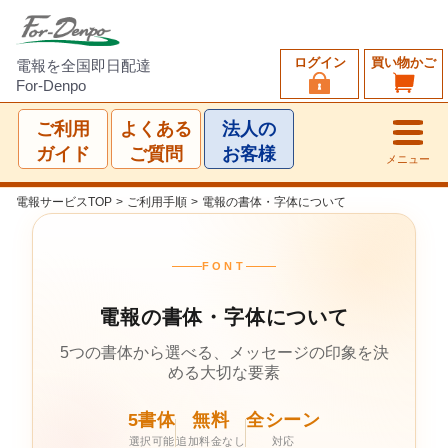
ログイン
買い物かご
電報を全国即日配達
For-Denpo
ご利用
よくある
法人の
ガイド
ご質問
お客様
メニュー
電報サービスTOP
>
ご利用手順
>
電報の書体・字体について
FONT
電報の書体・字体について
5つの書体から選べる、メッセージの印象を決
める大切な要素
5書体
無料
全シーン
選択可能
追加料金なし
対応