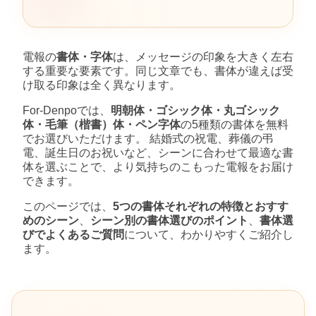
電報の
書体・字体
は、メッセージの印象を大きく左右
する重要な要素です。同じ文章でも、書体が違えば受
け取る印象は全く異なります。
For-Denpoでは、
明朝体・ゴシック体・丸ゴシック
体・毛筆（楷書）体・ペン字体
の5種類の書体を無料
でお選びいただけます。 結婚式の祝電、葬儀の弔
電、誕生日のお祝いなど、シーンに合わせて最適な書
体を選ぶことで、より気持ちのこもった電報をお届け
できます。
このページでは、
5つの書体それぞれの特徴とおすす
めのシーン
、
シーン別の書体選びのポイント
、
書体選
びでよくあるご質問
について、わかりやすくご紹介し
ます。