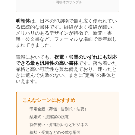
↑ 明朝体のサンプル
明朝体
は、日本の印刷物で最も広く使われてい
る伝統的な書体です。縦線が太く横線が細い、
メリハリのあるデザインが特徴で、新聞・書
籍・公文書など、フォーマルな場面で長年親し
まれてきました。
電報においても、
祝電・弔電のいずれにも対応
できる最も汎用性の高い書体
です。落ち着いた
品格と高い可読性を兼ね備えており、迷ったと
きに選んで失敗のない、まさに"定番"の書体と
いえます。
こんなシーンにおすすめ
弔電全般（葬儀・告別式・法要）
結婚式・披露宴の祝電
就任祝い・昇進祝いなどビジネス
叙勲・受賞などの公式な場面