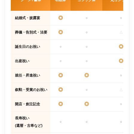
シーン / 書体
明朝体
ゴシック体
丸ゴシック体
◎
結婚式・披露宴
○
○
◎
葬儀・告別式・法要
○
△
◎
誕生日のお祝い
○
○
◎
出産祝い
○
○
◎
◎
就任・昇進祝い
○
◎
叙勲・受賞のお祝い
○
△
◎
◎
開店・創立記念
○
長寿祝い
○
○
○
(還暦・古希など)