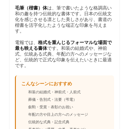
毛筆（楷書）体
は、筆で書いたような格調高い
和の趣を持つ伝統的な書体です。日本の伝統文
化を感じさせる凛とした美しさがあり、書道の
楷書を活字化したような端正な印象を与えま
す。
電報では、
格式を重んじるフォーマルな場面で
最も映える書体
です。和装の結婚式や、神前
式、伝統ある式典、年配の方へのメッセージな
ど、伝統的で正式な印象を伝えたいときに最適
です。
こんなシーンにおすすめ
和装の結婚式・神前式・人前式
葬儀・告別式・法要（弔電）
叙勲・受賞・表彰のお祝い
年配の方や目上の方へのメッセージ
伝統的な式典・記念式典