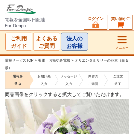
ログイン
買い物かご
電報を全国即日配達
For-Denpo
ご利用
よくある
法人の
ガイド
ご質問
お客様
メニュー
電報サービスTOP
>
弔電・お悔やみ電報
>
オリエンタルリリーの花束（白＆
紫）
電報を
お届け先
メッセージ
内容の
ご注文
選ぶ
入力
入力
ご確認
終了
商品画像をクリックすると拡大してご覧いただけます。