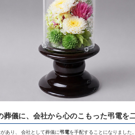
の葬儀に、会社から心のこもった弔電を
があり、 会社として葬儀に
弔電
を手配することになりました。