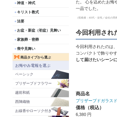
た。 心を込めたお悔
神道・神式
一品でした。
キリスト教式
（投稿者：40代・女性／会社の同
法要
お盆・新盆（初盆）見舞い
今回利用され
家族葬・密葬
今回利用されたのは
喪中見舞い
コンパクトで飾りや
商品タイプから選ぶ
して届けたいシーン
お悔やみ電報を選ぶ
ベーシック
プリザーブドフラワー
越前和紙
商品名
プリザーブドガラスド
西陣織物
価格（税込）
お線香やローソク付き
6,380 円