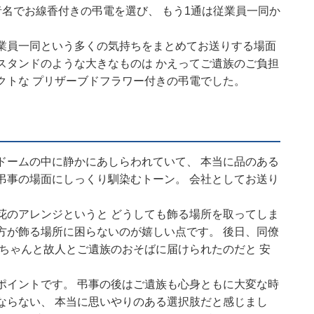
者名でお線香付きの弔電を選び、 もう1通は従業員一同か
従業員一同という多くの気持ちをまとめてお送りする場面
スタンドのような大きなものは かえってご遺族のご負担
クトな プリザーブドフラワー付きの弔電でした。
ドームの中に静かにあしらわれていて、 本当に品のある
弔事の場面にしっくり馴染むトーン。 会社としてお送り
花のアレンジというと どうしても飾る場所を取ってしま
方が飾る場所に困らないのが嬉しい点です。 後日、同僚
 ちゃんと故人とご遺族のおそばに届けられたのだと 安
ポイントです。 弔事の後はご遺族も心身ともに大変な時
ならない、 本当に思いやりのある選択肢だと感じまし