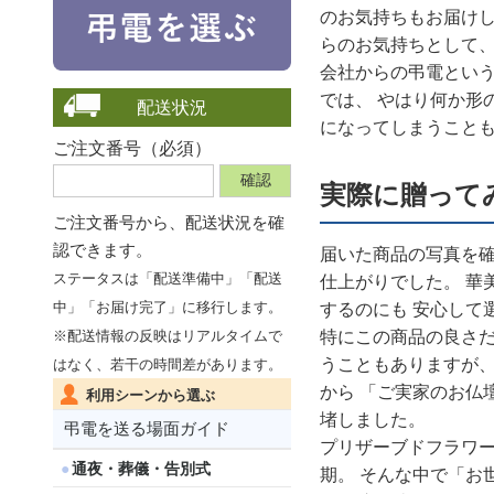
のお気持ちもお届けし
らのお気持ちとして、
会社からの弔電という
では、 やはり何か形
配送状況
になってしまうことも
ご注文番号（必須）
実際に贈って
ご注文番号から、
配送状況を確
認できます。
届いた商品の写真を確
ステータスは「配送準備中」「配送
仕上がりでした。 華
中」「お届け完了」に移行します。
するのにも 安心して
特にこの商品の良さだ
※配送情報の反映はリアルタイムで
うこともありますが、
はなく、若干の時間差があります。
から 「ご実家のお仏
利用シーンから選ぶ
堵しました。
弔電を送る場面ガイド
プリザーブドフラワー
通夜・葬儀・告別式
期。 そんな中で「お