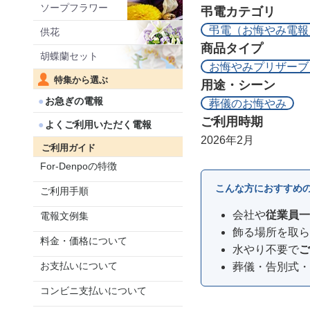
ソープフラワー
弔電カテゴリ
弔電（お悔やみ電報
供花
商品タイプ
胡蝶蘭セット
お悔やみプリザーブ
特集から選ぶ
用途・シーン
お急ぎの電報
葬儀のお悔やみ
ご利用時期
よくご利用いただく電報
2026年2月
ご利用ガイド
For-Denpoの特徴
こんな方におすすめ
ご利用手順
会社や
従業員一
電報文例集
飾る場所を取ら
料金・価格について
水やり不要で
ご
お支払いについて
葬儀・告別式・
コンビニ支払いについて