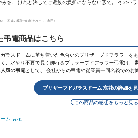
やみを、 けれど決してご遺族の負担にならない形で。 そのバ
僚のご家族の葬儀のお悔やみとして利用）
た弔電商品はこちら
、ガラスドームに落ち着いた色合いのプリザーブドフラワーを
すく、水やり不要で長く飾れるプリザーブドフラワー弔電は、
に人気の弔電
として、 会社からの弔電や従業員一同名義でのお
プリザーブドガラスドーム 哀花の詳細を見る
この商品の感想をもっと見
ーム 哀花