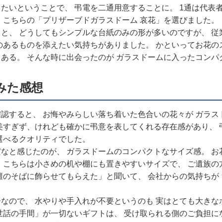
たいということで、 弔電を二通用意することに。 1通は代表
 こちらの「プリザーブドガラスドーム 哀花」を選びました。
と、 どうしてもシンプルな台紙のみの形が多いのですが、 
のあるものを添えたい気持ちがありました。 かといってお花の
ある。 そんな時に出会ったのが ガラスドームに入ったコンパ
みた感想
認すると、 お悔やみらしい落ち着いた色合いの花々が ガラス
美すぎず、けれども確かに弔意を表してくれる存在感があり、 
選べるクオリティでした。
なと感じたのが、 ガラスドームのコンパクトなサイズ感。 お
 こちらは小さめの机や棚にも置きやすいサイズで、 ご遺族の
壇のそばに飾らせてもらえた」と聞いて、 会社からの気持ちが
なので、 水やりや手入れが不要というのも 実はとても大きな
世話の手間」が一切ないギフトは、 受け取られる側のご負担に