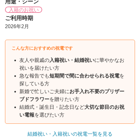
用途・シーン
入籍のお祝い
ご利用時期
2026年2月
こんな方におすすめの祝電です
友人や親戚の
入籍祝い・結婚祝い
に華やかなお
祝いを届けたい方
急な報告でも
短期間で間に合わせられる祝電
を
探している方
新婚で忙しいご夫婦に
お手入れ不要のプリザー
ブドフラワー
を贈りたい方
結婚式・誕生日・記念日など
大切な節目のお祝
い電報
を選びたい方
結婚祝い・入籍祝いの祝電一覧を見る