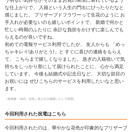
う明るい気持ちが そのままお花の表情に表れているよう
な仕上がりで、 入籍という人生の門出にぴったりだなと
感じました。 プリザーブドフラワーって生花のように お
手入れが必要ないのも嬉しいポイントで、 新婚で何かと
忙しい時期のふたりに 余計な負担をかけずに楽しんでも
らえるのが良いですね。
初めての電報サービス利用でしたが、 友人からも 「めっ
ちゃキレイ!ありがとう!」と すぐに喜びの連絡をもらえ
て、 こちらまで嬉しくなりました。 急ぎの入籍祝いで気
持ちをしっかり形にして届けられたことに、 心から満足
しています。 今後も結婚式や記念日など、 大切な節目の
お祝いには ぜひこちらのサービスを利用したいなと思い
ます。
（投稿者：30代・女性／友人の入籍祝いとして利用）
今回利用された祝電はこちら
今回利用されたのは、華やかな花色が印象的なプリザーブ