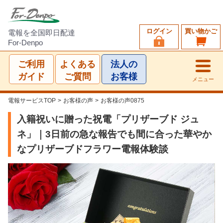
ログイン
買い物かご
電報を全国即日配達
For-Denpo
ご利用
よくある
法人の
ガイド
ご質問
お客様
メニュー
電報サービスTOP
>
お客様の声
>
お客様の声0875
入籍祝いに贈った祝電「プリザーブド ジュ
ネ」｜3日前の急な報告でも間に合った華やか
なプリザーブドフラワー電報体験談