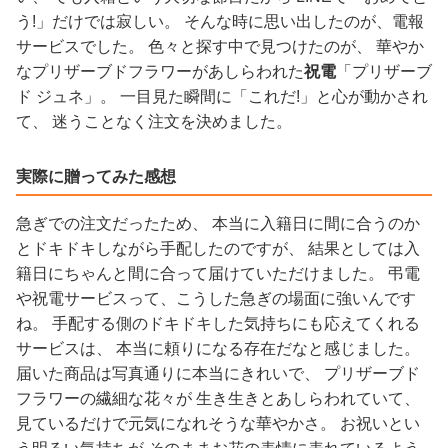
う!」だけでは寂しい。 そんな時に思い出したのが、電報
サービスでした。 色々と探す中で見つけたのが、 華やか
なプリザーブドフラワーがあしらわれた
祝電
「プリザーブ
ド ジュネ」。 一目見た瞬間に「これだ!」と心が動かされ
て、 迷うことなく注文を決めました。
実際に贈ってみた感想
急ぎでの注文だったため、 本当に入籍日に間に合うのか
とドキドキしながら手配したのですが、 結果としては入
籍日にちゃんと間に合って届けていただけました。 弔電
や祝電サービスって、こうした急ぎの場面に強いんです
ね。 手配する側のドキドキした気持ちにも応えてくれる
サービスは、 本当に頼りになる存在だなと感じました。
届いた商品は写真通りに本当にきれいで、 プリザーブド
フラワーの繊細な花々が 生き生きとあしらわれていて、
見ているだけで元気になれそうな華やかさ。 お祝いとい