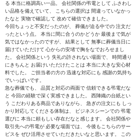
る 本当に格調高い一品。 会社関係の弔電として ふさわし
い品格を備えていて、 こちらの選択は 間違っていなかっ
たなと 実物で確認して 改めて確信できました。
今回ちょっと不安だったのが、 葬儀が迫る中での 注文だ
ったという点。 本当に間に合うのかどうか 最後まで気が
気ではなかったのですが、 結果として 無事に葬儀当日に
届けていただけて 心からの安堵で胸をなでおろせまし
た。 会社関係という 失礼の許されない場面で、 時間通り
にきちんと お届けいただけたことは 本当に大きな安心材
料でした。 ご担当者の方の 迅速な対応にも 感謝の気持ち
でいっぱいです。
急な葬儀でも、 品質と対応の両面で 信頼できる弔電だな
と 今回の経験で深く実感できました。 西陣織の台紙とい
う こだわりある商品でありながら、 急ぎの注文にも しっ
かり対応してくださる体制は、 ビジネスシーンでの 弔電
選びに 本当に頼もしい存在だなと感じます。 会社関係や
取引先への弔電が 必要な場面では、 今後もこちらのサー
ビスを ぜひ活用させていただきたいなと思います。 この