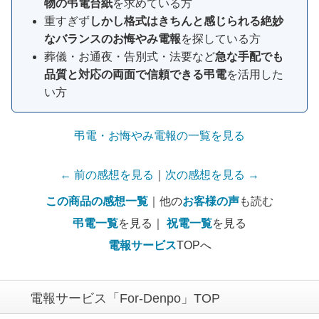
物の弔電台紙
を求めている方
重すぎず
しかし格式はきちんと感じられる絶妙
なバランスのお悔やみ電報
を探している方
葬儀・お通夜・告別式・法要など
急な手配でも
品質と対応の両面で信頼できる弔電
を活用した
い方
弔電・お悔やみ電報の一覧を見る
← 前の感想を見る
｜
次の感想を見る →
この商品の感想一覧
｜他の
お客様の声
も読む
弔電一覧
を見る｜
祝電一覧
を見る
電報サービス
TOPへ
電報サービス「For-Denpo」TOP