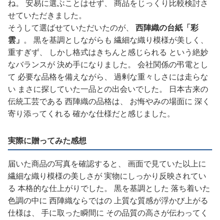
ね。 安易に選ぶことはせず、 商品をじっくり比較検討さ
せていただきました。
そうして選ばせていただいたのが、
西陣織の台紙「彩
雲」
。 黒を基調としながらも 繊細な織り模様が美しく、
重すぎず、 しかし格式はきちんと感じられる という絶妙
なバランスが 決め手になりました。 会社関係の弔電とし
て 必要な品格を備えながら、 過剰な重々しさには走らな
い まさに探していた一品との出会いでした。 日本古来の
伝統工芸である 西陣織の品格は、 お悔やみの場面に 深く
寄り添ってくれる 確かな仕様だと感じました。
実際に贈ってみた感想
届いた商品の写真を確認すると、 画面で見ていた以上に
繊細な織り模様の美しさが 実物にしっかり反映されてい
る 本格的な仕上がりでした。 黒を基調とした 落ち着いた
色調の中に 西陣織ならではの 上質な質感が浮かび上がる
仕様は、 手に取った瞬間に その品質の高さが伝わってく