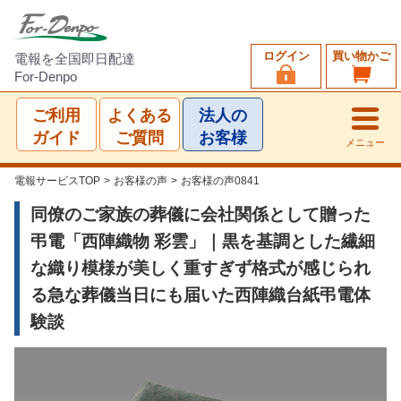
ログイン
買い物かご
電報を全国即日配達
For-Denpo
ご利用
よくある
法人の
ガイド
ご質問
お客様
メニュー
電報サービスTOP
>
お客様の声
>
お客様の声0841
同僚のご家族の葬儀に会社関係として贈った
弔電「西陣織物 彩雲」｜黒を基調とした繊細
な織り模様が美しく重すぎず格式が感じられ
る急な葬儀当日にも届いた西陣織台紙弔電体
験談