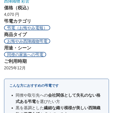
西陣織物 彩雲
価格（税込）
4,070 円
弔電カテゴリ
弔電（お悔やみ電報）
商品タイプ
お悔やみ西陣織物弔電
用途・シーン
同僚の家族への弔電
ご利用時期
2025年12月
こんな方におすすめの弔電です
同僚や取引先への
会社関係として失礼のない格
式ある弔電
を選びたい方
黒を基調とした
繊細な織り模様が美しい西陣織