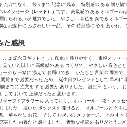
る だけでなく、 後々まで 記念に 残る、 特別感の ある 贈り物
アルメッセージ（レッド）」
です。 高級感の ある オルゴール
 届けられる点が 魅力でした。 やさしい 音色を 奏でる オルゴ
別な 記念日に ふさわしい 一品。 その 特別感に 心を 惹かれ、
みた感想
ールは 記念日ギフトとして 印象に 残りやすく、 電報メッセー
 見ていた以上に 高級感の ある つくりで、 やさしい 音色とと
セージも 一緒に 添えて お届けでき、 かたちと 言葉の 両方で
週間前まで 必要だった ため、 誕生日プレゼントとして 早めに 
間前までに 注文を する 必要が ありました。 誕生日 という、 
を して おいて 正解だったと 思います。
リザーブドフラワーも 入っており、 オルゴール・ 花・ メッセ
感じました。 届いた ボックスを 開けると、 オルゴールと とも
色、 華やかな お花、 そして お祝いの メッセージ。 その すべ
 充実した 内容だと 感じました。 素敵な祝電を ありがとうご