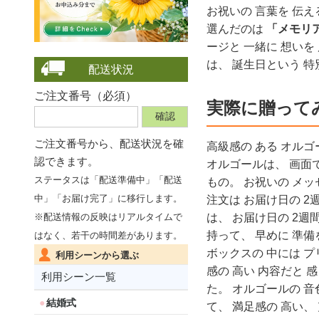
お祝いの 言葉を 伝え
選んだのは
「メモリ
ージと 一緒に 想いを
は、 誕生日という 特
配送状況
ご注文番号（必須）
実際に贈って
ご注文番号から、
配送状況を確
高級感の ある オルゴ
認できます。
オルゴールは、 画面で
ステータスは「配送準備中」「配送
もの。 お祝いの メッ
中」「お届け完了」に移行します。
注文は お届け日の 2
は、 お届け日の 2週
※配送情報の反映はリアルタイムで
持って、 早めに 準備
はなく、若干の時間差があります。
ボックスの 中には プ
利用シーンから選ぶ
感の 高い 内容だと 
利用シーン一覧
た。 オルゴールの 音
結婚式
て、 満足感の 高い、