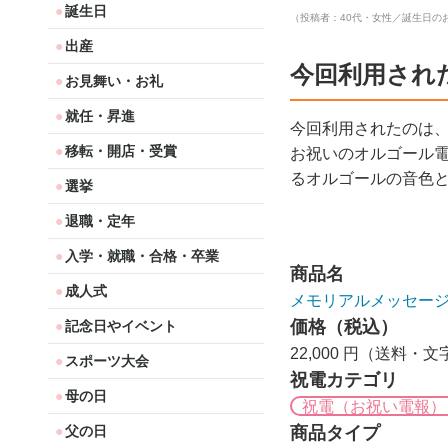
誕生日
（投稿者：40代・女性／誕生日の
出産
今回利用され
お見舞い・お礼
就任・昇進
今回利用されたのは
移転・開店・受賞
お祝いのオルゴール
るオルゴールの音色
選挙
退職・定年
入学・就職・合格・卒業
商品名
成人式
メモリアルメッセー
価格（税込）
記念日やイベント
22,000 円（送料・
スポーツ大会
祝電カテゴリ
母の日
祝電（お祝い電報）
商品タイプ
父の日