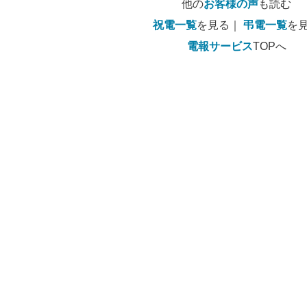
他の
お客様の声
も読む
祝電一覧
を見る｜
弔電一覧
を
電報サービス
TOPへ