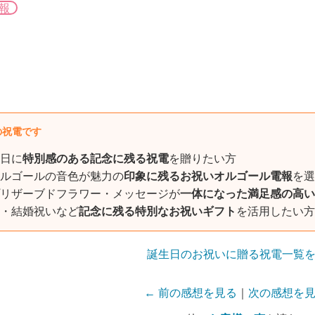
報
の祝電です
日に
特別感のある記念に残る祝電
を贈りたい方
ルゴールの音色が魅力の
印象に残るお祝いオルゴール電報
を選
リザーブドフラワー・メッセージが
一体になった満足感の高い
・結婚祝いなど
記念に残る特別なお祝いギフト
を活用したい方
誕生日のお祝いに贈る祝電一覧
← 前の感想を見る
｜
次の感想を見