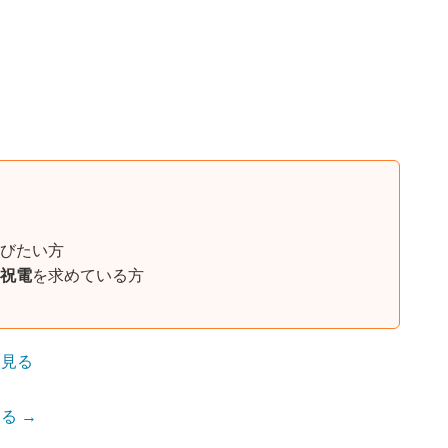
びたい方
祝電
を求めている方
を見る
る →