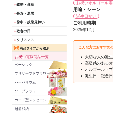
お祝いオルゴール電
叙勲・褒章
用途・シーン
長寿・還暦
誕生日祝い
暑中・残暑見舞い
ご利用時期
2025年12月
敬老の日
クリスマス
こんな方におすすめ
商品タイプから選ぶ
お祝い電報商品一覧
大切な人の誕生
高級感のあるオ
ベーシック
オルゴール・プ
プリザーブドフラワー
誕生日・記念日
ハーバリウム
ソープフラワー
カード型メッセージ
越前和紙