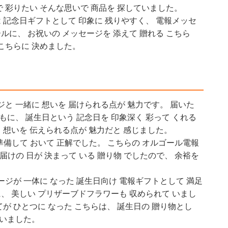
で 彩りたい そんな思いで 商品を 探していました。
は 記念日ギフトとして 印象に 残りやすく、 電報メッセ
ールに、 お祝いの メッセージを 添えて 贈れる こちら
 こちらに 決めました。
ジと 一緒に 想いを 届けられる点が 魅力です。 届いた
もに、 誕生日という 記念日を 印象深く 彩って くれる
、 想いを 伝えられる点が 魅力だと 感じました。
準備して おいて 正解でした。 こちらの オルゴール電報
お届けの 日が 決まって いる 贈り物 でしたので、 余裕を
ージが 一体に なった 誕生日向け 電報ギフトとして 満足
に、 美しい プリザーブドフラワーも 収められて いまし
てが ひとつに なった こちらは、 誕生日の 贈り物とし
ざいました。