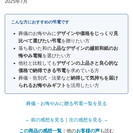
2025年7月
こんな方におすすめの弔電です
葬儀のお悔やみに
デザインや価格をじっくり見
比べて選びたい弔電
を贈りたい方
落ち着いた和の
上品なデザインの越前和紙のお
悔やみ電報
を選びたい方
他社と比較しても
デザインの上品さと良心的な
価格で納得できる弔電
を求めている方
葬儀・告別式・法要など
納得して気持ちを届け
られるお悔やみギフト
を活用したい方
葬儀・お悔やみに贈る弔電一覧を見る
← 前の感想を見る
｜
次の感想を見る →
この商品の感想一覧
｜他の
お客様の声
も読む