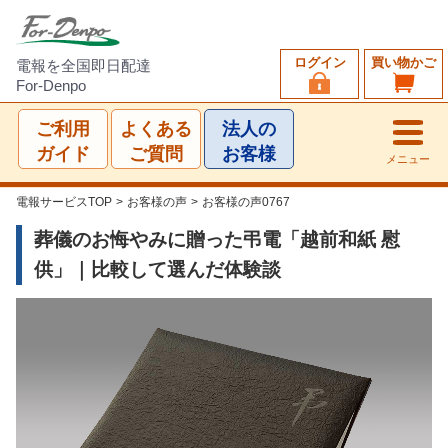
ログイン
買い物かご
電報を全国即日配達
For-Denpo
ご利用
よくある
法人の
ガイド
ご質問
お客様
メニュー
電報サービスTOP
>
お客様の声
>
お客様の声0767
葬儀のお悔やみに贈った弔電「越前和紙 慰
供」｜比較して選んだ体験談