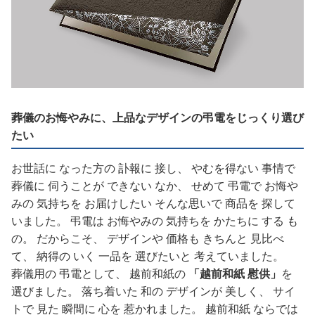
葬儀のお悔やみに、上品なデザインの弔電をじっくり選び
たい
お世話に なった方の 訃報に 接し、 やむを得ない 事情で
葬儀に 伺うことが できない なか、 せめて 弔電で お悔や
みの 気持ちを お届けしたい そんな思いで 商品を 探して
いました。 弔電は お悔やみの 気持ちを かたちに する も
の。 だからこそ、 デザインや 価格も きちんと 見比べ
て、 納得の いく 一品を 選びたいと 考えていました。
葬儀用の 弔電として、 越前和紙の
「越前和紙 慰供」
を
選びました。 落ち着いた 和の デザインが 美しく、 サイ
トで 見た 瞬間に 心を 惹かれました。 越前和紙 ならでは