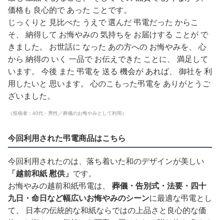
価格も 良心的で あった ことです。
じっくりと 見比べた うえで 選んだ 弔電だった からこ
そ、 納得して お悔やみの 気持ちを お届けする ことが で
きました。 お世話に なった あの方への お悔やみを、 心
から 納得の いく 一品で お伝えできた ことに、 満足して
います。 今後 また 弔電を 送る 機会が あれば、 御社を 利
用したいと 思います。 心のこもった弔電を ありがとうご
ざいました。
（投稿者：40代・男性／葬儀のお悔やみとして利用）
今回利用された弔電商品はこちら
今回利用されたのは、落ち着いた和のデザインが美しい
「越前和紙 慰供」
です。
お悔やみの越前和紙弔電は、
葬儀・告別式・法要・四十
九日・命日など幅広いお悔やみのシーン
に最適な弔電とし
て、 日本の伝統的な和紙ならではの上品さと良心的な価