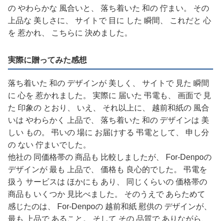
の やわらかな 風合いと、 落ち着いた 和の 佇まい。 その
上品な 美しさに、 サイトで 目に した 瞬間、 これだと 心
を 惹かれ、 こちらに 決めました。
実際に贈ってみた感想
落ち着いた 和の デザインが 美しく、 サイトで 見た 瞬間
に 心を 惹かれました。 実際に 届いた 弔電も、 画面で 見
た 印象の とおり、 いえ、 それ以上に、 越前和紙の 風合
いは やわらかく 上品で、 落ち着いた 和の デザインは 美
しい もの。 弔いの 場に お届けする 弔電として、 申し分
の ない 佇まいでした。
他社の 同価格帯の 商品も 比較しましたが、 For-Denpoの
デザインが 最も 上品で、 価格も 良心的でした。 弔電を
扱う サービスは ほかにも あり、 同じくらいの 価格帯の
商品も いくつか 見比べました。 そのうえで あらためて
感じたのは、 For-Denpoの 越前和紙 慰供の デザインが、
最も 上品で あること。 そして その 品質で ありながら、