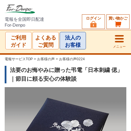
ログイン
買い物かご
電報を全国即日配達
For-Denpo
ご利用
よくある
法人の
ガイド
ご質問
お客様
メニュー
電報サービスTOP
>
お客様の声
>
お客様の声0224
法要のお悔やみに贈った弔電「日本刺繍 偲」
｜節目に頼る安心の体験談