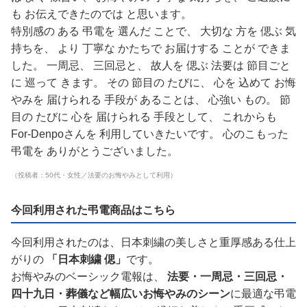
も お伝えできたのでは と思います。
特別感の ある 弔電を 選んだ ことで、 大切な 方を 偲ぶ 気
持ちを、 より 丁寧な かたちで お届けする ことが できま
した。 一周忌、 三回忌と、 故人を 偲ぶ 法要は 節目ごと
に 巡って きます。 その 節目の たびに、 心を 込めて お悔
やみを 届けられる 手段が あることは、 心強い もの。 節
目の たびに 心を 届けられる 手段として、 これからも
For-Denpoさんを 利用していきたいです。 心のこもった
弔電を ありがとうございました。
（投稿者：50代・女性／法要のお悔やみとして利用）
今回利用された弔電商品はこちら
今回利用されたのは、日本刺繍の美しさと重厚感ある仕上
がりの
「日本刺繍 偲」
です。
お悔やみのベーシック電報は、
法要・一周忌・三回忌・
四十九日・葬儀など幅広いお悔やみのシーン
に最適な弔電