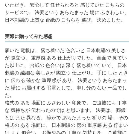
いただき、 安心して 任せられると 感じていた こちらの
サービスで、 法要という あらたまった 場に ふさわしい、
日本刺繍の 上質な 台紙の こちらを 選び、 決めました。
実際に贈ってみた感想
届いた 電報は、 落ち着いた 色合いと 日本刺繍の 美しさ
が 際立つ、 重厚感 ある 仕上がりでした。 画面で 見てい
た以上に、 台紙の 色合いは 深く 落ち着いて いて、 日本
刺繍の 繊細な 美しさが 際立つ 仕上がり。 手に した とき
に 伝わる 確かな 重厚感が あり、 法要という あらたまっ
た 場に お届けする 弔電として、 申し分の ない 一品でし
た。
格式の ある 場面に ふさわしい 印象で、 ご遺族にも 丁寧
な 気持ちが 伝わったのでは と思います。 法要は、 葬儀
とは また 異なる、 静かで あらたまった 祈りの 場。 その
格式の ある 場面に、 日本刺繍の 偲の 重厚感 ある 佇まい
は よく 似合い、 お悔やみの 丁寧な 気持ちを、 ご遺族に