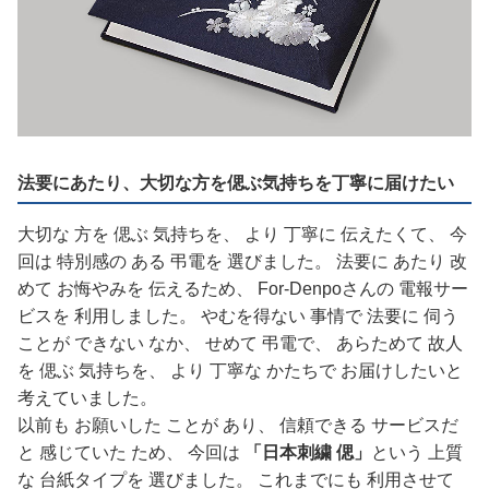
法要にあたり、大切な方を偲ぶ気持ちを丁寧に届けたい
大切な 方を 偲ぶ 気持ちを、 より 丁寧に 伝えたくて、 今
回は 特別感の ある 弔電を 選びました。 法要に あたり 改
めて お悔やみを 伝えるため、 For-Denpoさんの 電報サー
ビスを 利用しました。 やむを得ない 事情で 法要に 伺う
ことが できない なか、 せめて 弔電で、 あらためて 故人
を 偲ぶ 気持ちを、 より 丁寧な かたちで お届けしたいと
考えていました。
以前も お願いした ことが あり、 信頼できる サービスだ
と 感じていた ため、 今回は
「日本刺繍 偲」
という 上質
な 台紙タイプを 選びました。 これまでにも 利用させて