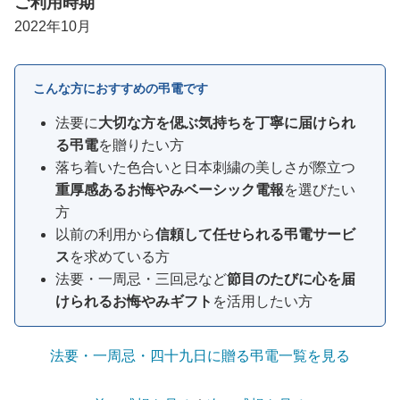
ご利用時期
2022年10月
こんな方におすすめの弔電です
法要に
大切な方を偲ぶ気持ちを丁寧に届けられ
る弔電
を贈りたい方
落ち着いた色合いと日本刺繍の美しさが際立つ
重厚感あるお悔やみベーシック電報
を選びたい
方
以前の利用から
信頼して任せられる弔電サービ
ス
を求めている方
法要・一周忌・三回忌など
節目のたびに心を届
けられるお悔やみギフト
を活用したい方
法要・一周忌・四十九日に贈る弔電一覧を見る