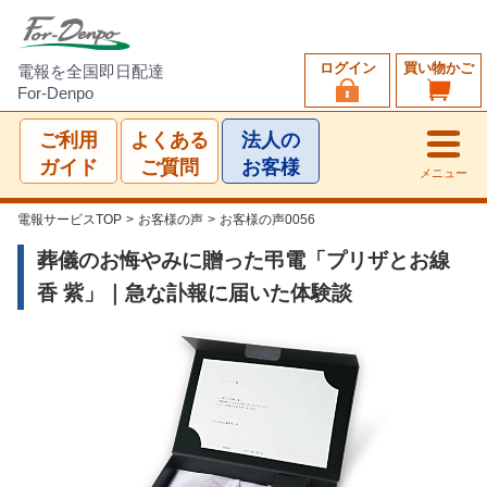
ログイン
買い物かご
電報を全国即日配達
For-Denpo
ご利用
よくある
法人の
ガイド
ご質問
お客様
メニュー
電報サービスTOP
>
お客様の声
>
お客様の声0056
葬儀のお悔やみに贈った弔電「プリザとお線
香 紫」｜急な訃報に届いた体験談