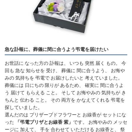
急な訃報に、葬儀に間に合うよう弔電を届けたい
お世話に なった方の 訃報は、 いつも 突然 届く もの。 今
回も 急な 知らせを 受け、 葬儀に 間に合うよう、 お悔や
みの 気持ちを 弔電で お届けしたいと 考えていました。
葬儀には 日にちの 限りが あるため、 確実に 間に合うよ
う 届けて もらえる こと。 そして お悔やみの 気持ちが き
ちんと 伝わる こと。 その 両方を かなえてくれる 弔電を
探していました。
選んだのは プリザーブドフラワーと お線香が セットにな
った
「弔電プリザとお線香 紫」
です。 お悔やみの メッセ
ージに 加えて、 手を 合わせて いただける お線香と、 祭