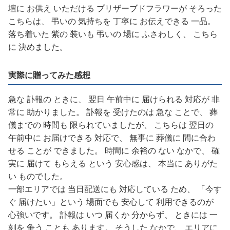
壇に お供え いただける プリザーブドフラワーが そろった
こちらは、 弔いの 気持ちを 丁寧に お伝えできる 一品。
落ち着いた 紫の 装いも 弔いの 場に ふさわしく、 こちら
に 決めました。
実際に贈ってみた感想
急な 訃報の ときに、 翌日 午前中に 届けられる 対応が 非
常に 助かりました。 訃報を 受けたのは 急な ことで、 葬
儀までの 時間も 限られていましたが、 こちらは 翌日の
午前中に お届けできる 対応で、 無事に 葬儀に 間に合わ
せる ことが できました。 時間に 余裕の ない なかで、 確
実に 届けて もらえる という 安心感は、 本当に ありがた
い ものでした。
一部エリアでは 当日配送にも 対応している ため、 「今す
ぐ 届けたい」という 場面でも 安心して 利用できるのが
心強いです。 訃報は いつ 届くか 分からず、 ときには 一
刻を 争う ことも あります。 そうした なかで、 エリアに