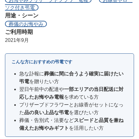
ソク付き弔電
用途・シーン
葬儀のお悔やみ
ご利用時期
2021年9月
こんな方におすすめの弔電です
急な訃報に
葬儀に間に合うよう確実に届けたい
弔電
を贈りたい方
翌日午前中の配達や
一部エリアの当日配送に対
応したお悔やみ電報
を求めている方
プリザーブドフラワーとお線香がセットになっ
た
品の良い上品な弔電
を選びたい方
葬儀・告別式・法要など
スピードと品質を兼ね
備えたお悔やみギフト
を活用したい方