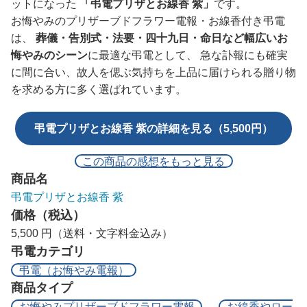
ットになった
「弔電プリザとお線香 紫」
です。
お悔やみのプリザーブドフラワー電報・お線香付き弔電
は、
葬儀・告別式・法要・四十九日・命日など幅広いお
悔やみのシーン
に最適な弔電として、 急な訃報にも確実
に間に合い、故人を偲ぶ気持ちを上品に届けられる贈り物
を求める方に多く選ばれています。
弔電プリザとお線香 紫の詳細を見る（5,500円）
この商品の感想をもっと見る
商品名
弔電プリザとお線香 紫
価格（税込）
5,500 円（送料・文字料金込み）
弔電カテゴリ
弔電（お悔やみ電報）
商品タイプ
お悔やみプリザーブドフラワー電報
お線香やロー