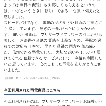
よっては 当日の 配送にも 対応して もらえる というの
は、 いざという ときに 頼りに できる、 心強い 備えだと
感じました。
スピードだけでなく、 電報の 品の良さや 対応の 丁寧さに
も 満足しています。 急ぎの 手配 だったにも かかわら
ず、 届いた 弔電は、 プリザーブドフラワーの 仕上がりも
美しく、 お線香や 台紙の 質感も 上品な もの。 手配の 過
程での 対応も 丁寧で、 早さと 品質の 両方を 兼ね備え
た、 信頼できる 弔電でした。 大切な 想いを しっかり 届
けてくれる 信頼できる サービスとして、 今後も 利用した
いと 思っています。 心のこもった弔電を ありがとうござ
いました。
（投稿者：40代・女性／葬儀のお悔やみとして利用）
今回利用された弔電商品はこちら
今回利用されたのは、プリザーブドフラワーとお線香がセ