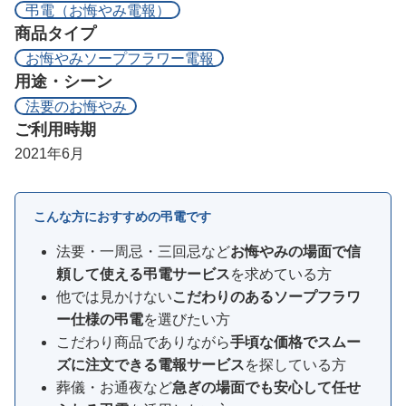
弔電（お悔やみ電報）
商品タイプ
お悔やみソープフラワー電報
用途・シーン
法要のお悔やみ
ご利用時期
2021年6月
こんな方におすすめの弔電です
法要・一周忌・三回忌など
お悔やみの場面で信
頼して使える弔電サービス
を求めている方
他では見かけない
こだわりのあるソープフラワ
ー仕様の弔電
を選びたい方
こだわり商品でありながら
手頃な価格でスムー
ズに注文できる電報サービス
を探している方
葬儀・お通夜など
急ぎの場面でも安心して任せ