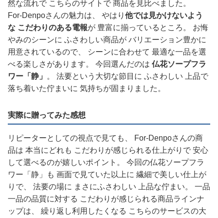
然な流れで こちらのサイトで 商品を見比べました。
For-Denpoさんの魅力は、 やはり
他では見かけないよう
な こだわりのある電報
が 豊富に揃っているところ。 お悔
やみのシーンに ふさわしい商品が バリエーション豊かに
用意されているので、 シーンに合わせて 最適な一品を選
べる楽しさがあります。 今回選んだのは
仏花ソープフラ
ワー「静」
。 法要という大切な節目に ふさわしい 上品で
落ち着いた佇まいに 気持ちが固まりました。
実際に贈ってみた感想
リピーターとしての視点で見ても、 For-Denpoさんの商
品は 本当にどれも こだわりが感じられる仕上がりで 安心
して選べるのが嬉しいポイント。 今回の仏花ソープフラ
ワー「静」も 画面で見ていた以上に 繊細で美しい仕上が
りで、 法要の場に まさにふさわしい 上品な佇まい。 一品
一品の品質に対する こだわりが感じられる商品ラインナ
ップは、 繰り返し利用したくなる こちらのサービスの大