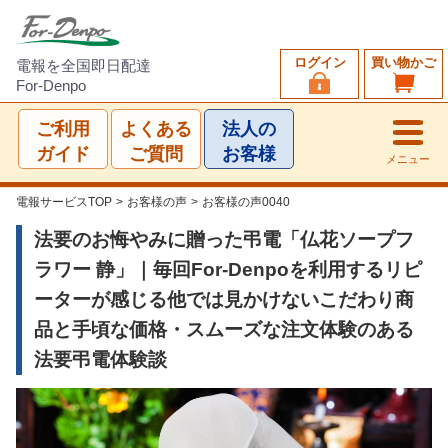
ログイン
買い物かご
電報を全国即日配達
For-Denpo
ご利用
よくある
法人の
ガイド
ご質問
お客様
メニュー
電報サービスTOP
>
お客様の声
>
お客様の声0040
法要のお悔やみに贈った弔電「仏花ソープフ
ラワー 静」｜毎回For-Denpoを利用するリピ
ーターが感じる他では見かけないこだわり商
品と手頃な価格・スムーズな注文体験のある
法要弔電体験談