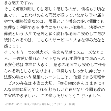
きな魅力ですね。
そして何度利用しても 嬉しく感じるのが、 価格も手頃な
点です。 こだわりのある商品が揃っていながら 手の届き
やすい価格設定なのは、 弔電という機会の多い場面でも
無理なく利用できる 本当にありがたい価格帯。 法要やご
葬儀という 人生で意外と多く訪れる場面に 安心して選び
続けられるのは、 こちらのサービスの 大きな強みだなと
感じます。
そしてもう一つの魅力が、 注文も簡単でスムーズなとこ
ろ。 一度使い慣れたサイトなら 迷わず最後まで進められ
る安心感は 本当に大きく、 急ぎの場面でも 安心して任せ
られる頼もしさがあります。 気持ちをしっかり届けたい
法要の場という 繊細なシーンにこそ、 信頼できる電報サ
ービスの存在は 本当に大切。 For-Denpoさんは まさにそ
んな信頼に応えてくれる 頼もしい存在だなと 今回も改め
て実感できました。 この度もありがとうございました。
（投稿者：60代・男性／法要のお悔やみとしてリピーター利用）