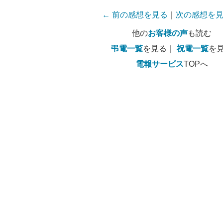
← 前の感想を見る
｜
次の感想を見
他の
お客様の声
も読む
弔電一覧
を見る｜
祝電一覧
を
電報サービス
TOPへ