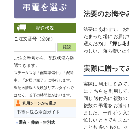
法要のお悔や
配送状況
法要に あわせて、 お
たまった 場に お届け
ご注文番号（必須）
選んだのは
「押し花 
わしい、 落ち着いた 
ご注文番号から、
配送状況を確
認できます。
実際に贈って
ステータスは「配送準備中」「配送
中」「お届け完了」に移行します。
実際に 利用して みて
※配送情報の反映はリアルタイムで
に こちらを 利用して
はなく、若干の時間差があります。
同じ 送付先に 複数の
利用シーンから選ぶ
複数の 弔電を お送り
弔電を送る場面ガイド
ました。 一件ずつ 入
忙しい ときでも スム
通夜・葬儀・告別式
ことも 多い もの。 