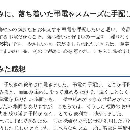
みに、落ち着いた弔電をスムーズに手配
悔やみの 気持ちを お伝えする 弔電を 手配したいと 思い、 商品
する 弔電だからこそ、 落ち着いた 佇まいの 一品を、 滞りなく
想花」
です。 やさしい 押し花が あしらわれた こちらは、 華美
佇まいの 一品。 その 上品さに 心を 惹かれ、 こちらに 決めま
みた感想
、 手続きの 簡単さに 驚きました。 弔電の 手配は、 どこか 手
 みると、 画面の 案内に 沿って 進める だけで、 迷う ことなく
 電報を 送りたい 場面でも、 一括申込みが できる 仕組みが と
したい 場面も ありますが、 こちらでは、 そうした 複数の お
力を 繰り返す 手間が なく、 とても 便利で、 助かりました。
ーズに 手配できる ため、 また 機会が あれば ぜひ 利用したい
そうした 忙しい ときでも、 こちらなら スムーズに 弔電を 手配す