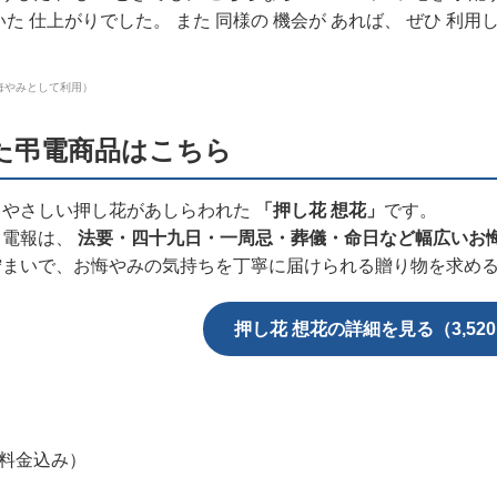
た 仕上がりでした。 また 同様の 機会が あれば、 ぜひ 利
悔やみとして利用）
た弔電商品はこちら
、やさしい押し花があしらわれた
「押し花 想花」
です。
ク電報は、
法要・四十九日・一周忌・葬儀・命日など幅広いお
佇まいで、お悔やみの気持ちを丁寧に届けられる贈り物を求め
押し花 想花の詳細を見る（3,52
字料金込み）