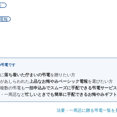
）
電報
の弔電です
に
落ち着いた佇まいの弔電
を贈りたい方
があしらわれた
上品なお悔やみベーシック電報
を選びたい方
複数の弔電も
一括申込みでスムーズに手配できる弔電サービス
・一周忌など
忙しいときでも簡単に手配できるお悔やみギフト
法要・一周忌に贈る弔電一覧を