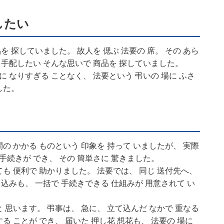
したい
を 探していました。 故人を 偲ぶ 法要の 席。 その あら
 手配したい そんな思いで 商品を 探していました。
に なりすぎる ことなく、 法要という 弔いの 場に ふさ
した。
間の かかる ものという 印象を 持って いましたが、 実際
 手続きが でき、 その 簡単さに 驚きました。
ても 便利で 助かりました。 法要では、 同じ 送付先へ、
申込みも、 一括で 手続きできる 仕組みが 用意されて い
と 思います。 弔事は、 急に、 立て込んだ なかで 重なる
る ことが でき、 届いた 押し花 想花も、 法要の 場に