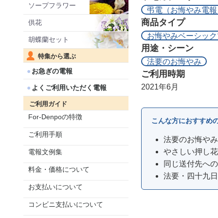
ソープフラワー
弔電（お悔やみ電報
商品タイプ
供花
お悔やみベーシック
胡蝶蘭セット
用途・シーン
特集から選ぶ
法要のお悔やみ
お急ぎの電報
ご利用時期
2021年6月
よくご利用いただく電報
ご利用ガイド
For-Denpoの特徴
こんな方におすすめ
ご利用手順
法要のお悔やみ
やさしい押し花
電報文例集
同じ送付先への
料金・価格について
法要・四十九日
お支払いについて
コンビニ支払いについて