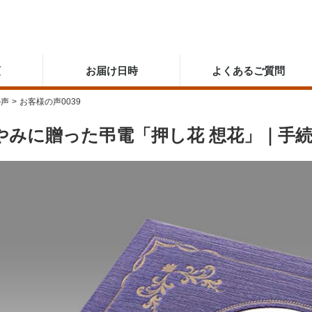
順
お届け日時
よくあるご質問
の声
>
お客様の声0039
やみに贈った弔電「押し花 想花」｜手