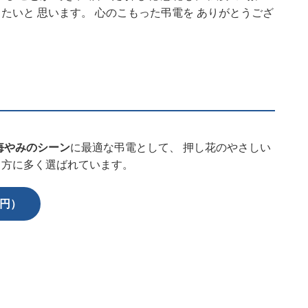
用したいと 思います。 心のこもった弔電を ありがとうござ
悔やみのシーン
に最適な弔電として、 押し花のやさしい
る方に多く選ばれています。
0円）