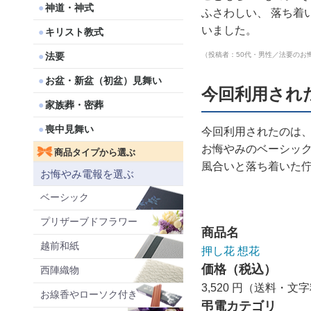
神道・神式
ふさわしい、 落ち着い
いました。
キリスト教式
法要
（投稿者：50代・男性／法要のお
お盆・新盆（初盆）見舞い
今回利用され
家族葬・密葬
喪中見舞い
今回利用されたのは
お悔やみのベーシッ
商品タイプから選ぶ
風合いと落ち着いた
お悔やみ電報を選ぶ
ベーシック
プリザーブドフラワー
商品名
越前和紙
押し花 想花
価格（税込）
西陣織物
3,520 円（送料・文
お線香やローソク付き
弔電カテゴリ