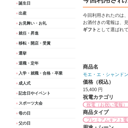
誕生日
出産
今回利用されたのは
お酒付きの電報は、
お見舞い・お礼
ギフト
として選ばれ
就任・昇進
移転・開店・受賞
選挙
退職・定年
商品名
入学・就職・合格・卒業
モエ・エ・シャンド
価格（税込）
成人式
15,400 円
記念日やイベント
祝電カテゴリ
スポーツ大会
祝電（お祝い電報）
商品タイプ
母の日
プレミアムギフト電
父の日
用途・シーン