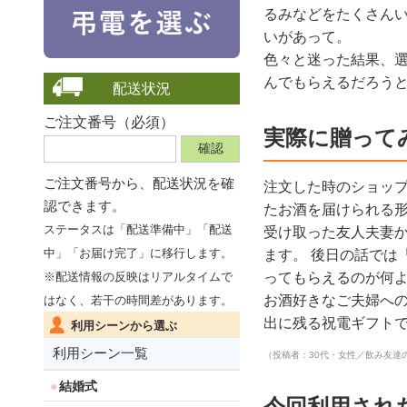
るみなどをたくさんい
いがあって。
色々と迷った結果、選
んでもらえるだろうと
配送状況
ご注文番号（必須）
実際に贈って
ご注文番号から、
配送状況を確
注文した時のショップ
認できます。
たお酒を届けられる形
ステータスは「配送準備中」「配送
受け取った友人夫妻か
中」「お届け完了」に移行します。
ます。 後日の話では
ってもらえるのが何
※配送情報の反映はリアルタイムで
お酒好きなご夫婦への
はなく、若干の時間差があります。
出に残る祝電ギフト
利用シーンから選ぶ
利用シーン一覧
（投稿者：30代・女性／飲み友達
結婚式
今回利用され