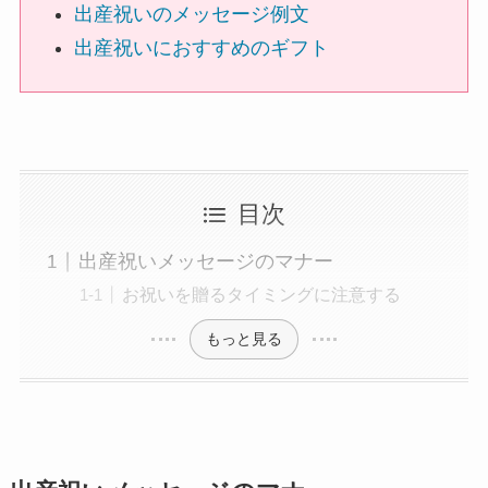
出産祝いのメッセージ例文
ハーバリウム
出産祝いにおすすめのギフト
ソープフラワー
カード型メッセージ
目次
越前和紙
出産祝いメッセージのマナー
西陣織物
お祝いを贈るタイミングに注意する
和柄・和風
もっと見る
ぬいぐるみ
グレース･ベア