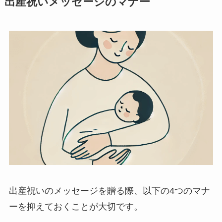
出産祝いメッセージのマナー
プレミアムギフト
カタログギフト
観葉植物
フラワー（生花）
胡蝶蘭セット
ベネチアンメッセージ
クリスタルメッセージ
ことば
出産祝いのメッセージを贈る際、以下の4つのマナ
ーを抑えておくことが大切です。
オルゴール