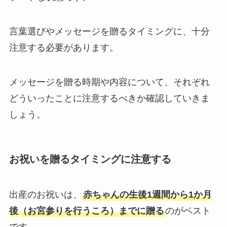
ブライダル特集
言葉選びやメッセージを贈るタイミングに、十分
思いやり電報
注意する必要があります。
花と電報で帰省しよう
メッセージを贈る時期や内容について、それぞれ
よくご利用いただく弔電
どういったことに注意するべきか確認していきま
しょう。
お線香・ローソク付き弔電
ソープフラワー付き弔電
お祝いを贈るタイミングに注意する
祝電の送り方
出産のお祝いは、
赤ちゃんの生後1週間から1か月
後（お宮参りを行うころ）までに贈る
のがベスト
弔電の送り方
です。