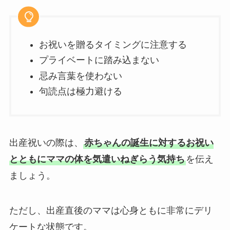
純金
弔電を選ぶ
お祝いを贈るタイミングに注意する
プライベートに踏み込まない
ベーシック
忌み言葉を使わない
句読点は極力避ける
プリザーブドフラワー
越前和紙
出産祝いの際は、
赤ちゃんの誕生に対するお祝い
西陣織物
とともにママの体を気遣いねぎらう気持ち
を伝え
供花・献花
ましょう。
胡蝶蘭セット
ただし、出産直後のママは心身ともに非常にデリ
ケートな状態です。