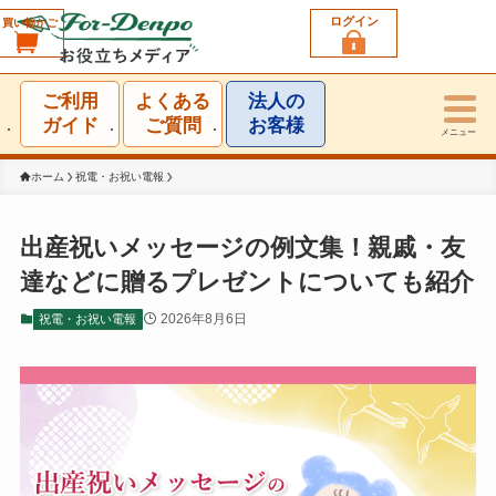
ログイン
買い物かご
利用シーン一覧
ご利用
よくある
法人の
結婚祝い
ガイド
ご質問
お客様
メニュー
誕生日祝い
ホーム
祝電・お祝い電報
出産祝い
出産祝いメッセージの例文集！親戚・友
達などに贈るプレゼントについても紹介
お見舞い・お礼
2026年8月6日
祝電・お祝い電報
就任・昇進祝い
移転・開店・受賞祝い
選挙