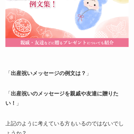
退職・定年
入学・就職・合格祝い・卒業
成人式
記念日やイベント
母の日
「
出産祝いメッセージ
の例文は？
」
父の日
「
出産祝いのメッセージを親戚や友達に贈りた
叙勲・褒章祝い
い！
」
長寿・還暦祝い
上記のように考えている方もいるのではないでし
暑中・残暑見舞い
ょうか？