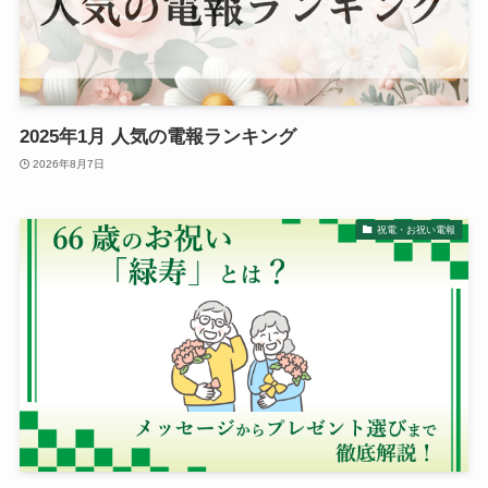
退職・定年
入学・就職・合格祝い・卒業
成人式
2025年1月 人気の電報ランキング
2026年8月7日
記念日やイベント
祝電・お祝い電報
母の日
父の日
叙勲・褒章祝い
長寿・還暦祝い
暑中・残暑見舞い