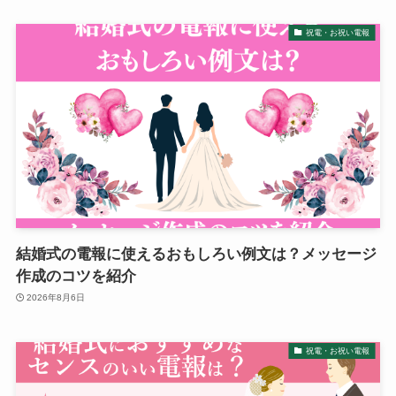
ハーバリウム
祝電・お祝い電報
ソープフラワー
カード型メッセージ
越前和紙
西陣織物
結婚式の電報に使えるおもしろい例文は？メッセージ
和柄・和風
作成のコツを紹介
2026年8月6日
ぬいぐるみ
祝電・お祝い電報
グレース･ベア