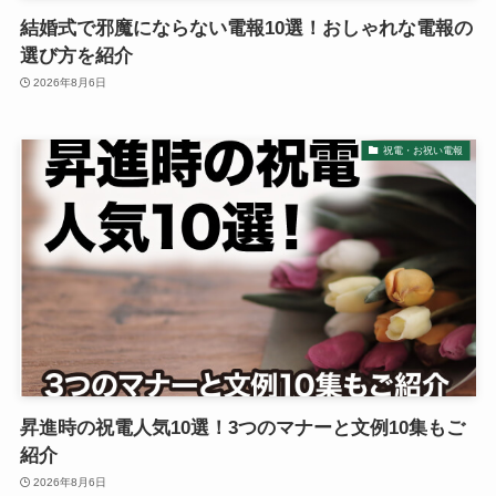
ブライダル特集
結婚式で邪魔にならない電報10選！おしゃれな電報の
選び方を紹介
思いやり電報
2026年8月6日
花と電報で帰省しよう
祝電・お祝い電報
よくご利用いただく弔電
お線香・ローソク付き弔電
ソープフラワー付き弔電
祝電の送り方
昇進時の祝電人気10選！3つのマナーと文例10集もご
紹介
弔電の送り方
2026年8月6日