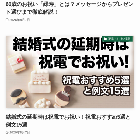
66歳のお祝い「緑寿」とは？メッセージからプレゼン
ト選びまで徹底解説！
敬老の日
2026年8月7日
クリスマス
祝電・お祝い電報
お悔やみ・法要
喪中見舞い
お盆・新盆（初盆）見舞い
祝電を選ぶ
結婚式の延期時は祝電でお祝い！祝電おすすめ5選と
ベーシック
例文15選
2026年8月7日
プリザーブドフラワー