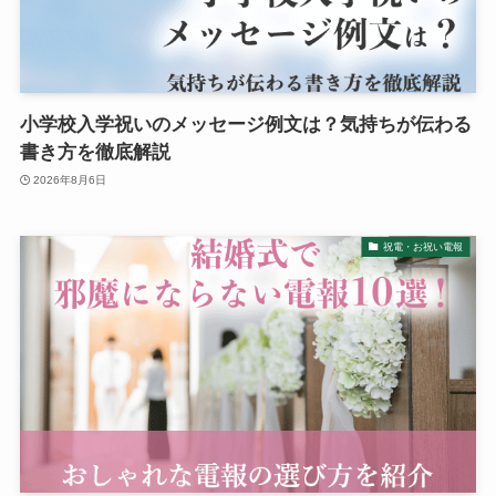
純金
弔電を選ぶ
小学校入学祝いのメッセージ例文は？気持ちが伝わる
ベーシック
書き方を徹底解説
2026年8月6日
プリザーブドフラワー
祝電・お祝い電報
越前和紙
西陣織物
供花・献花
胡蝶蘭セット