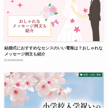
プレミアムギフト
カタログギフト
観葉植物
フラワー（生花）
結婚式におすすめなセンスのいい電報は？おしゃれな
胡蝶蘭セット
メッセージ例文も紹介
2026年8月6日
ベネチアンメッセージ
祝電・お祝い電報
クリスタルメッセージ
ことば
オルゴール