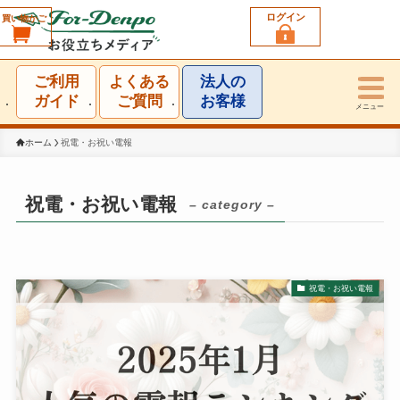
ログイン
買い物かご
利用シーン一覧
ご利用
よくある
法人の
結婚祝い
ガイド
ご質問
お客様
メニュー
誕生日祝い
ホーム
祝電・お祝い電報
出産祝い
祝電・お祝い電報
– category –
お見舞い・お礼
就任・昇進祝い
祝電・お祝い電報
移転・開店・受賞祝い
選挙