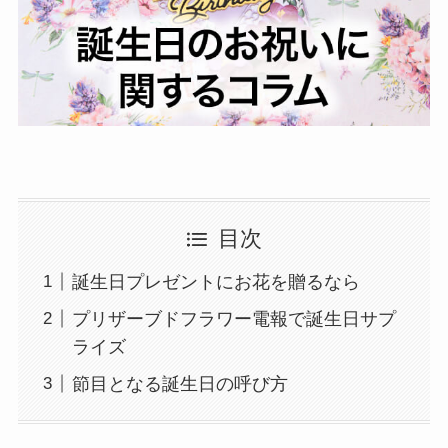
退職・定年
入学・就職・合格祝い・卒業
成人式
記念日やイベント
母の日
目次
父の日
誕生日プレゼントにお花を贈るなら
プリザーブドフラワー電報で誕生日サプ
叙勲・褒章祝い
ライズ
節目となる誕生日の呼び方
長寿・還暦祝い
暑中・残暑見舞い