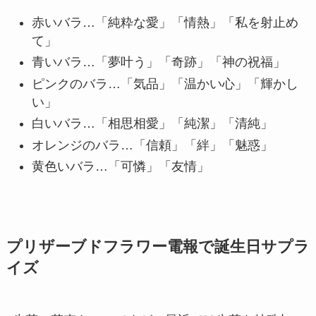
赤いバラ…「純粋な愛」「情熱」「私を射止め
ハーバリウム
て」
青いバラ…「夢叶う」「奇跡」「神の祝福」
ソープフラワー
ピンクのバラ…「気品」「温かい心」「輝かし
カード型メッセージ
い」
白いバラ…「相思相愛」「純潔」「清純」
越前和紙
オレンジのバラ…「信頼」「絆」「魅惑」
黄色いバラ…「可憐」「友情」
西陣織物
和柄・和風
プリザーブドフラワー電報で誕生日サプラ
ぬいぐるみ
イズ
グレース･ベア