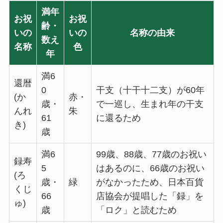
ブライダル特集
満年
お祝
お祝
齢・
いの
いの
名称の由来
思いやり電報
数え
名称
色
年
花と電報で帰省しよう
満6
還暦
よくご利用いただく弔電
0
干支（十干十二支）が60年
(か
赤・
歳・
で一巡し、生まれ年の干支
んれ
朱
お線香・ローソク付き弔電
61
に還るため
き)
歳
ソープフラワー付き弔電
満6
99歳、88歳、77歳のお祝い
録寿
5
はあるのに、66歳のお祝い
(ろ
祝電の送り方
歳・
緑
がなかったため、日本百貨
くじ
66
店協会が提唱した「録」を
ゅ)
弔電の送り方
歳
「ロク」と読むため