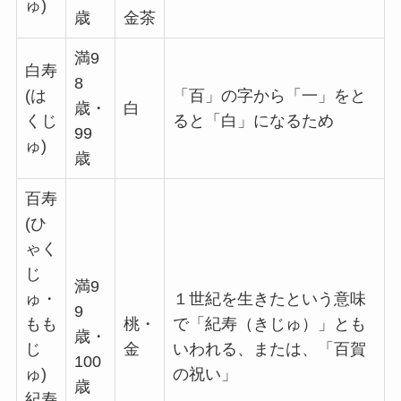
ゅ)
歳
金茶
満9
白寿
8
(は
「百」の字から「一」をと
歳・
白
くじ
ると「白」になるため
99
ゅ)
歳
百寿
(ひ
ゃく
じ
満9
ゅ・
１世紀を生きたという意味
9
もも
桃・
で「紀寿（きじゅ）」とも
歳・
じ
金
いわれる、または、「百賀
100
ゅ)
の祝い」
歳
紀寿