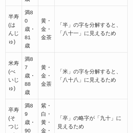
満8
半寿
0
黄・
(は
「半」の字を分解すると、
歳・
金・
んじ
「八十一」に見えるため
81
金茶
ゅ)
歳
満8
米寿
7
黄・
(べ
「米」の字を分解すると、
歳・
金・
いじ
「八十八」に見えるため
88
金茶
ゅ)
歳
満8
紫・
卒寿
9
白・
(そ
「卒」の略字が「九十」に
歳・
黄・
つじ
見えるため
90
金・