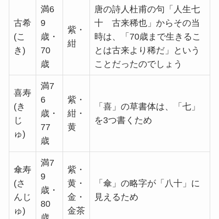
満6
唐の詩人杜甫の句「人生七
冠婚葬祭マナー
古希
9
十 古来稀也」からその当
紫・
電報活用術
(こ
歳・
時は、「70歳まで生きるこ
紺
き)
70
とは古来より稀だ」という
電報コラム
歳
ことだったのでしょう
満7
お客様の声
喜寿
6
紫・
(き
「喜」の草書体は、「七」
歳・
紺・
じ
を3つ書くため
77
黄
ゅ)
歳
満7
傘寿
紫・
9
(さ
黄・
「傘」の略字が「八十」に
歳・
んじ
金・
見えるため
80
ゅ)
金茶
歳