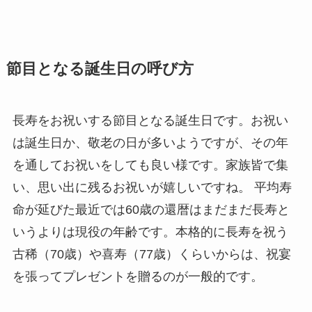
純金
弔電を選ぶ
節目となる誕生日の呼び方
ベーシック
長寿をお祝いする節目となる誕生日です。お祝い
プリザーブドフラワー
は誕生日か、敬老の日が多いようですが、その年
越前和紙
を通してお祝いをしても良い様です。家族皆で集
い、思い出に残るお祝いが嬉しいですね。 平均寿
西陣織物
命が延びた最近では60歳の還暦はまだまだ長寿と
いうよりは現役の年齢です。本格的に長寿を祝う
供花・献花
古稀（70歳）や喜寿（77歳）くらいからは、祝宴
胡蝶蘭セット
を張ってプレゼントを贈るのが一般的です。