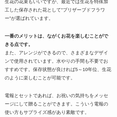
生花の花束もいいですが、最近では生花を特殊加
プレミアムギフト
工した保存された花として”プリザーブドフラワ
カタログギフト
ー”が選ばれています。
観葉植物
一番のメリットは、ながくお花を楽しむことがで
フラワー（生花）
きる点です。
また、アレンジができるので、さまざまなデザイ
胡蝶蘭セット
ンで使用されています。水やりの手間も不要でお
すすめです。保存状態が良ければ5～10年位、生花
ベネチアンメッセージ
のように楽しむことが可能です。
クリスタルメッセージ
電報とセットであれば、お祝いの気持ちをメッセ
ことば
ージにして贈ることができます。こういう電報の
オルゴール
使い方もサプライズ感があり素敵です。