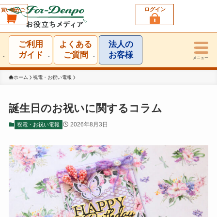
ログイン
買い物かご
利用シーン一覧
ご利用
よくある
法人の
結婚祝い
ガイド
ご質問
お客様
メニュー
誕生日祝い
ホーム
祝電・お祝い電報
出産祝い
誕生日のお祝いに関するコラム
お見舞い・お礼
2026年8月3日
祝電・お祝い電報
就任・昇進祝い
移転・開店・受賞祝い
選挙