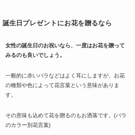
敬老の日
誕生日プレゼントにお花を贈るなら
クリスマス
お悔やみ・法要
女性の誕生日のお祝いなら、一度はお花を贈って
みるのも良いでしょう。
喪中見舞い
お盆・新盆（初盆）見舞い
一般的に赤いバラなどはよく耳にしますが、お花
の種類や色によって花言葉という意味がありま
す。
祝電を選ぶ
その意味も込めて花を贈るのもお洒落です。(バラ
ベーシック
のカラー別花言葉)
プリザーブドフラワー