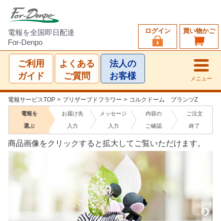
ログイン
買い物かご
電報を全国即日配達
For-Denpo
ご利用
よくある
法人の
ガイド
ご質問
お客様
メニュー
電報サービスTOP
>
プリザーブドフラワー
>
コルクドーム プランツZ
電報を
お届け先
メッセージ
内容の
ご注文
選ぶ
入力
入力
ご確認
終了
商品画像をクリックすると拡大してご覧いただけます。