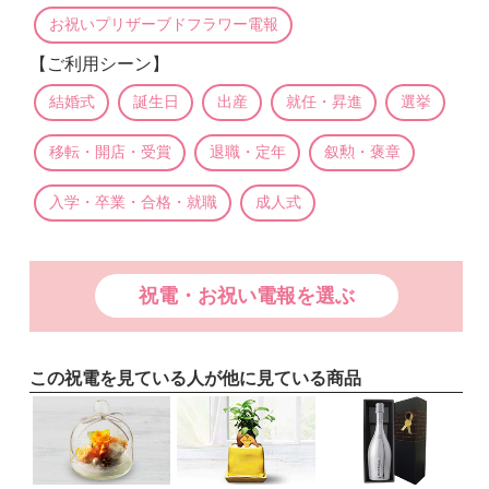
お祝いプリザーブドフラワー電報
【ご利用シーン】
結婚式
誕生日
出産
就任・昇進
選挙
移転・開店・受賞
退職・定年
叙勲・褒章
入学・卒業・合格・就職
成人式
祝電・お祝い電報を選ぶ
この祝電を見ている人が他に見ている商品