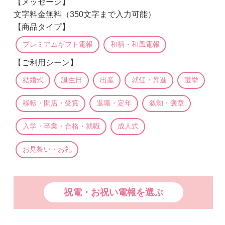
【メッセージ】
文字料金無料（350文字まで入力可能）
【商品タイプ】
プレミアムギフト電報
和柄・和風電報
【ご利用シーン】
結婚式
誕生日
出産
就任・昇進
選挙
移転・開店・受賞
退職・定年
叙勲・褒章
入学・卒業・合格・就職
成人式
お見舞い・お礼
祝電・お祝い電報を選ぶ