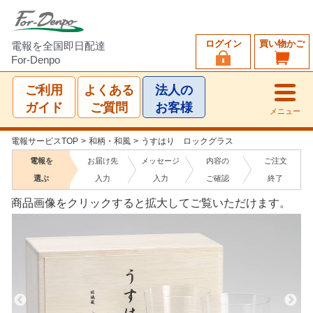
ログイン
買い物かご
電報を全国即日配達
For-Denpo
ご利用
よくある
法人の
ガイド
ご質問
お客様
メニュー
電報サービスTOP
>
和柄・和風
>
うすはり ロックグラス
電報を
お届け先
メッセージ
内容の
ご注文
選ぶ
入力
入力
ご確認
終了
商品画像をクリックすると拡大してご覧いただけます。