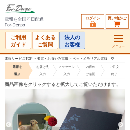
ログイン
買い物かご
電報を全国即日配達
For-Denpo
ご利用
よくある
法人の
ガイド
ご質問
お客様
メニュー
電報サービスTOP
>
弔電・お悔やみ電報
>
ペットメモリアル電報 空
電報を
お届け先
メッセージ
内容の
ご注文
選ぶ
入力
入力
ご確認
終了
商品画像をクリックすると拡大してご覧いただけます。