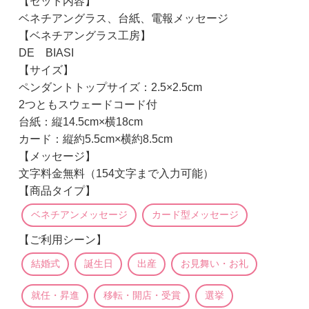
【セット内容】
ベネチアングラス、台紙、電報メッセージ
【ベネチアングラス工房】
DE BIASI
【サイズ】
ペンダントトップサイズ：2.5×2.5cm
2つともスウェードコード付
台紙：縦14.5cm×横18cm
カード：縦約5.5cm×横約8.5cm
【メッセージ】
文字料金無料（154文字まで入力可能）
【商品タイプ】
ベネチアンメッセージ
カード型メッセージ
【ご利用シーン】
結婚式
誕生日
出産
お見舞い・お礼
就任・昇進
移転・開店・受賞
選挙