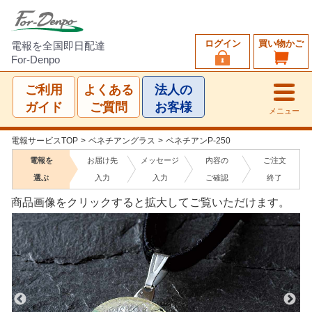
ログイン
買い物かご
電報を全国即日配達
For-Denpo
ご利用
よくある
法人の
ガイド
ご質問
お客様
メニュー
電報サービスTOP
>
ベネチアングラス
>
ベネチアンP-250
電報を
お届け先
メッセージ
内容の
ご注文
選ぶ
入力
入力
ご確認
終了
商品画像をクリックすると拡大してご覧いただけます。