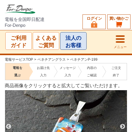
ログイン
買い物かご
電報を全国即日配達
For-Denpo
ご利用
よくある
法人の
ガイド
ご質問
お客様
メニュー
電報サービスTOP
>
ベネチアングラス
>
ベネチアンP-199
電報を
お届け先
メッセージ
内容の
ご注文
選ぶ
入力
入力
ご確認
終了
商品画像をクリックすると拡大してご覧いただけます。