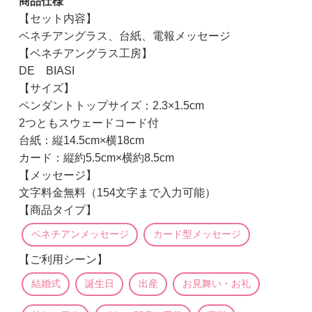
商品仕様
【セット内容】
ベネチアングラス、台紙、電報メッセージ
【ベネチアングラス工房】
DE BIASI
【サイズ】
ペンダントトップサイズ：2.3×1.5cm
2つともスウェードコード付
台紙：縦14.5cm×横18cm
カード：縦約5.5cm×横約8.5cm
【メッセージ】
文字料金無料（154文字まで入力可能）
【商品タイプ】
ベネチアンメッセージ
カード型メッセージ
【ご利用シーン】
結婚式
誕生日
出産
お見舞い・お礼