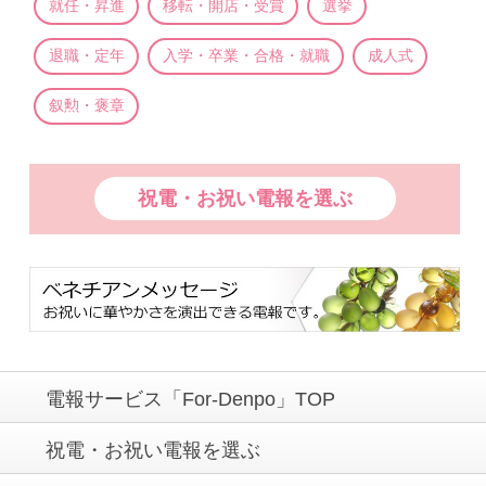
就任・昇進
移転・開店・受賞
選挙
退職・定年
入学・卒業・合格・就職
成人式
叙勲・褒章
祝電・お祝い電報を選ぶ
電報サービス「For-Denpo」TOP
祝電・お祝い電報を選ぶ