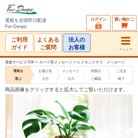
ログイン
買い物かご
電報を全国即日配達
For-Denpo
ご利用
よくある
法人の
ガイド
ご質問
お客様
メニュー
電報サービスTOP
>
カード型メッセージ
>
ヒメモンステラ メッセージ
電報を
お届け先
メッセージ
内容の
ご注文
選ぶ
入力
入力
ご確認
終了
商品画像をクリックすると拡大してご覧いただけます。