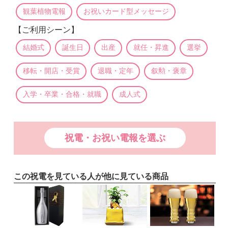
観葉植物電報
お祝いカード型メッセージ
【ご利用シーン】
結婚式
誕生日
出産
就任・昇進
選挙
移転・開店・受賞
退職・定年
叙勲・褒章
入学・卒業・合格・就職
成人式
祝電・お祝い電報を選ぶ
この祝電を見ている人が他に見ている商品