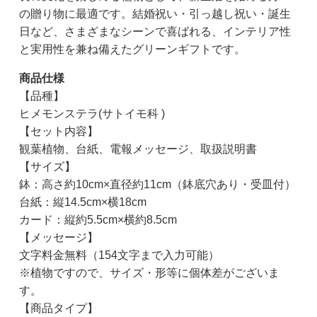
の贈り物に最適です。結婚祝い・引っ越し祝い・誕生
日など、さまざまなシーンで喜ばれる、インテリア性
と実用性を兼ね備えたグリーンギフトです。
商品仕様
【品種】
ヒメモンステラ(サトイモ科 )
【セット内容】
観葉植物、台紙、電報メッセージ、取扱説明書
【サイズ】
鉢：高さ約10cm×直径約11cm（鉢底穴あり・受皿付）
台紙：縦14.5cm×横18cm
カード：縦約5.5cm×横約8.5cm
【メッセージ】
文字料金無料（154文字まで入力可能）
※植物ですので、サイズ・形等に個体差がございま
す。
【商品タイプ】