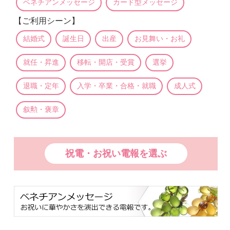
ベネチアンメッセージ
カード型メッセージ
【ご利用シーン】
結婚式
誕生日
出産
お見舞い・お礼
就任・昇進
移転・開店・受賞
選挙
退職・定年
入学・卒業・合格・就職
成人式
叙勲・褒章
祝電・お祝い電報を選ぶ