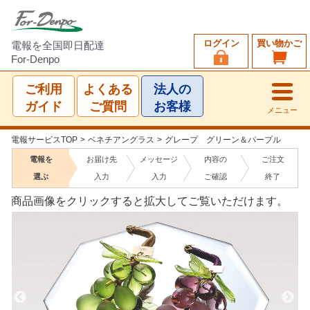
ログイン
買い物かご
電報を全国即日配達
For-Denpo
ご利用
よくある
法人の
ガイド
ご質問
お客様
メニュー
電報サービスTOP
>
ベネチアングラス
>
グレープ グリーン＆パープル
電報を
お届け先
メッセージ
内容の
ご注文
選ぶ
入力
入力
ご確認
終了
商品画像をクリックすると拡大してご覧いただけます。