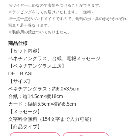
※ワイヤー止めなので表情をつけることができます。
※ラッピングをしてお届けいたします。（無料）
※一点一点がハンドメイドですので、葡萄の形・葉の形がそれぞれ
写真と若干異なります。
※装飾用の鏡はついておりません。
商品仕様
【セット内容】
ベネチアングラス、台紙、電報メッセージ
【ベネチアングラス工房】
DE BIASI
【サイズ】
ベネチアングラス：約6.0×3.5cm
台紙：縦14.5cm×横18cm
カード：縦約5.5cm×横約8.5cm
【メッセージ】
文字料金無料（154文字まで入力可能）
【商品タイプ】