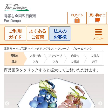
ログイン
買い物かご
電報を全国即日配達
For-Denpo
ご利用
よくある
法人の
ガイド
ご質問
お客様
メニュー
電報サービスTOP
>
ベネチアングラス
>
グレープ ブルー＆ピンク
電報を
お届け先
メッセージ
内容の
ご注文
選ぶ
入力
入力
ご確認
終了
商品画像をクリックすると拡大してご覧いただけます。