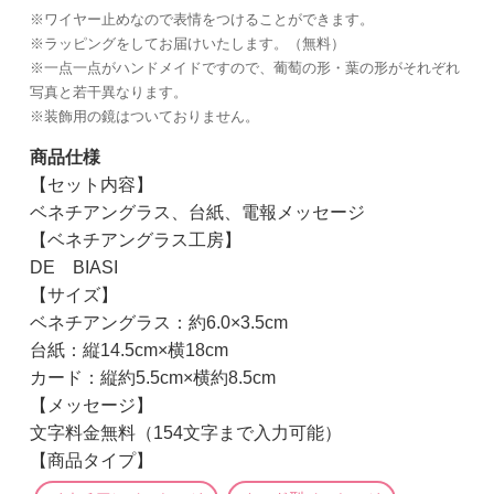
※ワイヤー止めなので表情をつけることができます。
※ラッピングをしてお届けいたします。（無料）
※一点一点がハンドメイドですので、葡萄の形・葉の形がそれぞれ
写真と若干異なります。
※装飾用の鏡はついておりません。
商品仕様
【セット内容】
ベネチアングラス、台紙、電報メッセージ
【ベネチアングラス工房】
DE BIASI
【サイズ】
ベネチアングラス：約6.0×3.5cm
台紙：縦14.5cm×横18cm
カード：縦約5.5cm×横約8.5cm
【メッセージ】
文字料金無料（154文字まで入力可能）
【商品タイプ】