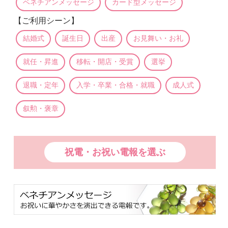
ベネチアンメッセージ
カード型メッセージ
【ご利用シーン】
結婚式
誕生日
出産
お見舞い・お礼
就任・昇進
移転・開店・受賞
選挙
退職・定年
入学・卒業・合格・就職
成人式
叙勲・褒章
祝電・お祝い電報を選ぶ