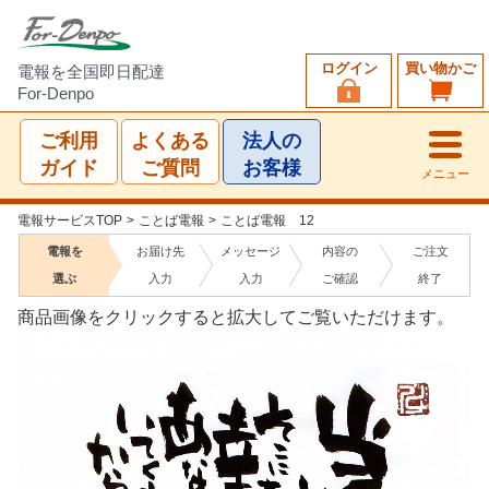
ログイン
買い物かご
電報を全国即日配達
For-Denpo
ご利用
よくある
法人の
ガイド
ご質問
お客様
メニュー
電報サービスTOP
>
ことば電報
>
ことば電報 12
電報を
お届け先
メッセージ
内容の
ご注文
選ぶ
入力
入力
ご確認
終了
商品画像をクリックすると拡大してご覧いただけます。