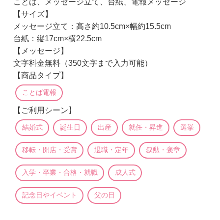
ことば、メッセージ立て、台紙、電報メッセージ
【サイズ】
メッセージ立て：高さ約10.5cm×幅約15.5cm
台紙：縦17cm×横22.5cm
【メッセージ】
文字料金無料（350文字まで入力可能）
【商品タイプ】
ことば電報
【ご利用シーン】
結婚式
誕生日
出産
就任・昇進
選挙
移転・開店・受賞
退職・定年
叙勲・褒章
入学・卒業・合格・就職
成人式
記念日やイベント
父の日