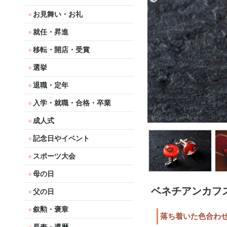
お見舞い・お礼
就任・昇進
移転・開店・受賞
選挙
退職・定年
入学・就職・合格・卒業
成人式
記念日やイベント
スポーツ大会
母の日
ベネチアンカフ
父の日
叙勲・褒章
落ち着いた色合わ