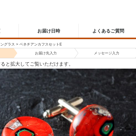
順
お届け日時
よくあるご質問
アングラス
>
ベネチアンカフスセットE
お届け先
入力
メッセージ
入力
すると拡大してご覧いただけます。