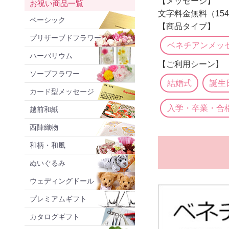
【メッセージ】
お祝い商品一覧
文字料金無料（15
ベーシック
【商品タイプ】
プリザーブドフラワー
ベネチアンメッ
ハーバリウム
【ご利用シーン】
ソープフラワー
結婚式
誕生
カード型メッセージ
入学・卒業・合
越前和紙
西陣織物
和柄・和風
ぬいぐるみ
ウェディングドール
プレミアムギフト
カタログギフト