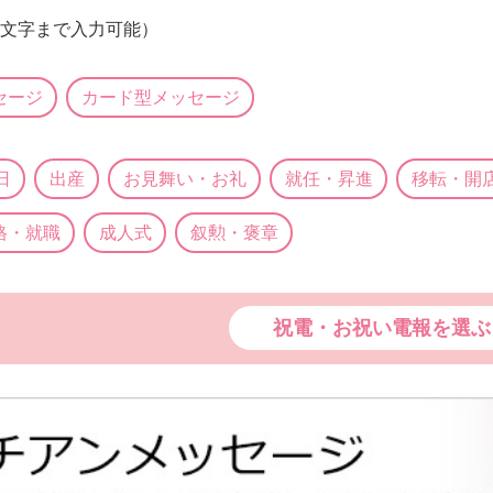
4文字まで入力可能）
セージ
カード型メッセージ
日
出産
お見舞い・お礼
就任・昇進
移転・開
格・就職
成人式
叙勲・褒章
祝電・お祝い電報を選ぶ