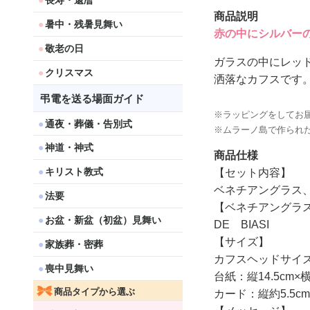
長寿・還暦
商品説明
暑中・残暑見舞い
赤の中にシルバー
敬老の日
ガラスの中にレッ
クリスマス
洒落なカフスです
弔電を送る場面ガイド
※ラッピングをしてお
通夜・葬儀・告別式
※ムラーノ島で作られ
神道・神式
商品仕様
キリスト教式
【セット内容】
ベネチアングラス
法要
【ベネチアングラ
お盆・新盆（初盆）見舞い
DE BIASI
【サイズ】
家族葬・密葬
カフスヘッドサイズ：1
喪中見舞い
台紙：縦14.5cm×横
商品タイプから選ぶ
カード：縦約5.5cm