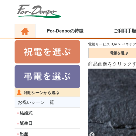
For-Denpoの特徴
ご利用手
電報サービスTOP
>
ベネチ
電報を
選ぶ
商品画像をクリック
利用シーンから選ぶ
お祝いシーン一覧
結婚式
誕生日
出産