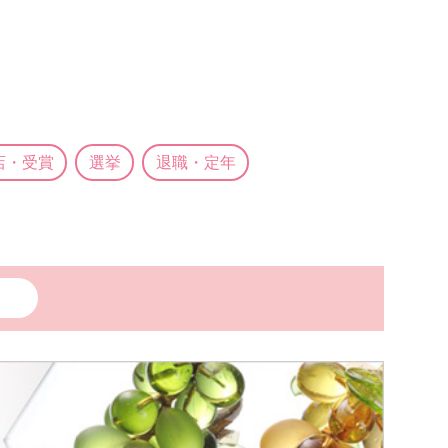
店・受賞
選挙
退職・定年