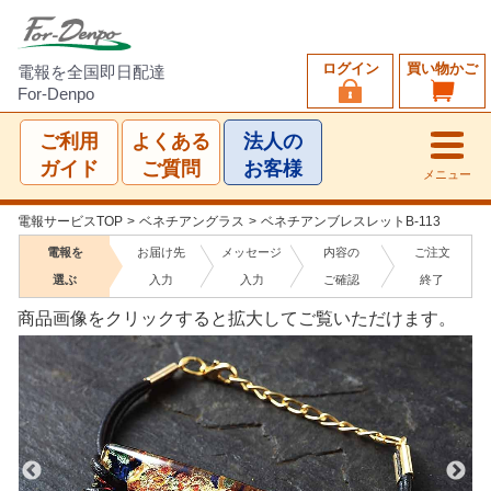
ログイン
買い物かご
電報を全国即日配達
For-Denpo
ご利用
よくある
法人の
ガイド
ご質問
お客様
メニュー
電報サービスTOP
>
ベネチアングラス
>
ベネチアンブレスレットB-113
電報を
お届け先
メッセージ
内容の
ご注文
選ぶ
入力
入力
ご確認
終了
商品画像をクリックすると拡大してご覧いただけます。