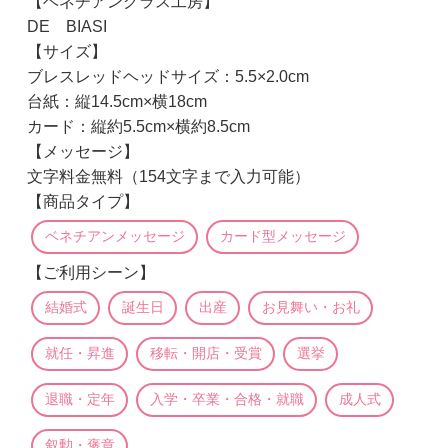
【ベネチアングラス工房】
DE BIASI
【サイズ】
ブレスレッドヘッドサイズ：5.5×2.0cm
台紙：縦14.5cm×横18cm
カード：縦約5.5cm×横約8.5cm
【メッセージ】
文字料金無料（154文字まで入力可能）
【商品タイプ】
ベネチアンメッセージ
カード型メッセージ
【ご利用シーン】
結婚式
誕生日
出産
お見舞い・お礼
就任・昇進
移転・開店・受賞
選挙
退職・定年
入学・卒業・合格・就職
成人式
叙勲・褒章